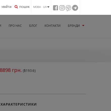
УВIЙТИ
ПОШУК
МОВА UA
И
ПРО НАС
БЛОГ
КОНТАКТИ
БРЕНДИ
8898
грн.
($193.6)
ХАРАКТЕРИСТИКИ