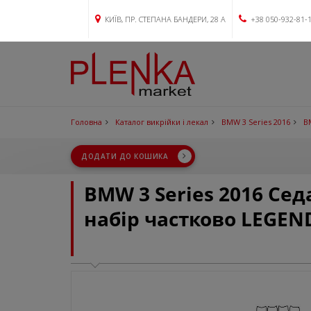
КИЇВ, ПР. СТЕПАНА БАНДЕРИ, 28 А
+38 050-932-81-
Головна
Каталог викрійки і лекал
BMW 3 Series 2016
B
ДОДАТИ ДО КОШИКА
BMW 3 Series 2016 Се
набір частково LEGEN