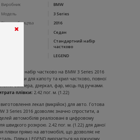
Виробник
BMW
Модель
3 Series
Рік виробництва
2016
Тип кузову
Седан
Стандартний набір
Категорія
частково
Бренд
LEGEND
пис:
тандартний набір частково на BMW 3 Series 2016
абір викрійки для капоту та крил частково, повної
клейки бампера, дзеркал, фар, місць під ручками.
итрата плівки:
2.42 пог. м. (1.22)
виготовлення лекал (викрійок) для авто. Готова
W 3 Series 2016 дозволяє значно спростити, а
делей автомобілів реалізовані в цифровому
 швидкого розкрою. 2.42 пог. м. (1.22) для даної
ня плівки прямо на автомобілі, що дозволяє не
еталь. Плівка LEGEND вирізається на ріжучому