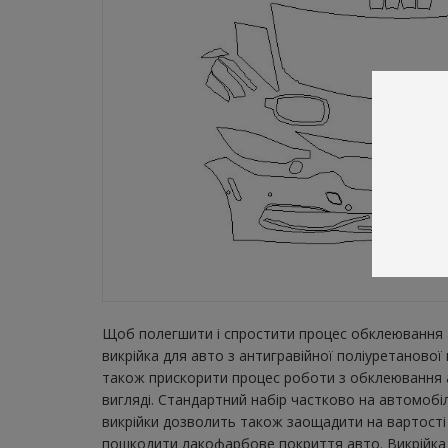
Щоб полегшити і спростити процес обклеювання а
викрійка для авто з антигравійної поліуретаново
також прискорити процес роботи з обклеювання а
вигляді. Стандартний набір частково на автомобіл
викрійки дозволить також заощадити на вартості 
пошкодити лакофарбове покриття авто. Викрійка з