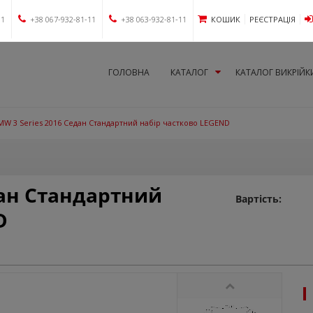
11
+38 067-932-81-11
+38 063-932-81-11
КОШИК
РЕЄСТРАЦІЯ
ГОЛОВНА
КАТАЛОГ
КАТАЛОГ ВИКРІЙК
MW 3 Series 2016 Седан Стандартний набір частково LEGEND
дан Стандартний
Вартість:
D