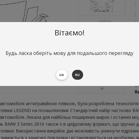
Вітаємо!
Будь ласка оберіть мову для подальшого перегляду
О
С
UA
RU
Н
о
В
втомобіля антигравійною плівкою, була розроблена технологія 
ї плівки LEGEND на позашляховик Стандартний набір частково BM
втомобіля. Лекала для найбільш поширених марок і останніх мо
ь BMW 3 Series 2016 також є в цифровому форматі, що зручно для
плівки. Використання викрійок дає можливість уникнути підрізан
німається з захисної підкладки і встановлюється на необхідну д