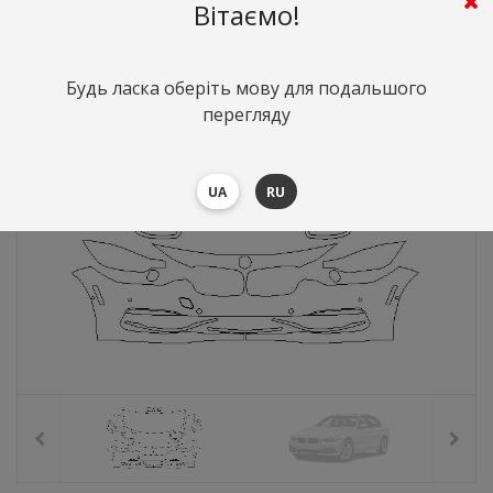
10293
грн.
Вартість:
($223.95)
Вітаємо!
Будь ласка оберіть мову для подальшого
перегляду
UA
RU