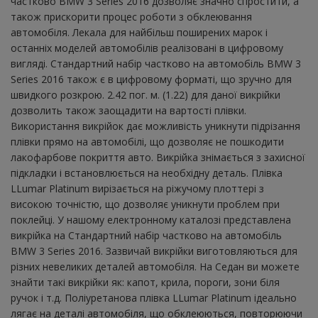
частково BMW 3 Series 2016 дозволяє значно спростити, а
також прискорити процес роботи з обклеювання
автомобіля. Лекала для найбільш поширених марок і
останніх моделей автомобілів реалізовані в цифровому
вигляді. Стандартний набір частково на автомобіль BMW 3
Series 2016 також є в цифровому форматі, що зручно для
швидкого розкрою. 2.42 пог. м. (1.22) для даної викрійки
дозволить також заощадити на вартості плівки.
Використання викрійок дає можливість уникнути підрізання
плівки прямо на автомобілі, що дозволяє не пошкодити
лакофарбове покриття авто. Викрійка знімається з захисної
підкладки і встановлюється на необхідну деталь. Плівка
LLumar Platinum вирізається на ріжучому плоттері з
високою точністю, що дозволяє уникнути проблем при
поклейці. У нашому електронному каталозі представлена ​​
викрійка на Стандартний набір частково на автомобіль
BMW 3 Series 2016. Зазвичай викрійки виготовляються для
різних невеликих деталей автомобіля. На Седан ви можете
знайти такі викрійки як: капот, крила, пороги, зони біля
ручок і т.д. Поліуретанова плівка LLumar Platinum ідеально
лягає на деталі автомобіля, що обклеюються, повторюючи