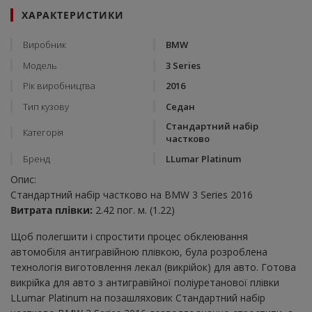
ХАРАКТЕРИСТИКИ
Виробник
BMW
Модель
3 Series
Рік виробництва
2016
Тип кузову
Седан
Стандартний набір
Категорія
частково
Бренд
LLumar Platinum
Опис:
Стандартний набір частково на BMW 3 Series 2016
Витрата плівки:
2.42 пог. м. (1.22)
Щоб полегшити і спростити процес обклеювання
автомобіля антигравійною плівкою, була розроблена
технологія виготовлення лекал (викрійок) для авто. Готова
викрійка для авто з антигравійної поліуретанової плівки
LLumar Platinum на позашляховик Стандартний набір