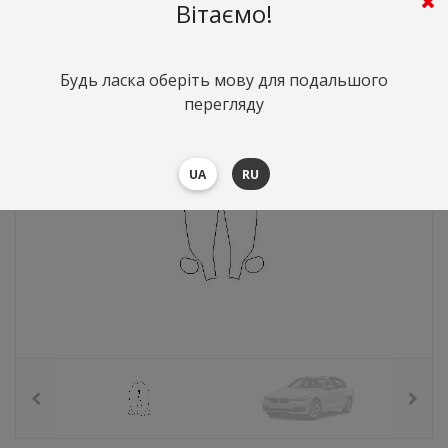
662
грн.
Вартість:
($14.4)
Вітаємо!
Будь ласка оберіть мову для подальшого
перегляду
UA
RU