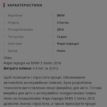
ХАРАКТЕРИСТИКИ
Виробник
BMW
Модель
3 Series
Рік виробництва
2016
Тип кузову
Седан
Категорія
Фари передні
Бренд
Hexis
Опис:
Фари передні на BMW 3 Series 2016
Витрата плівки:
0.4 пог. м. (0.61)
Щоб полегшити і спростити процес обклеювання
автомобіля антигравійною плівкою, була розроблена
технологія виготовлення лекал (викрійок) для авто. Готова
викрійка для авто з антигравійної поліуретанової плівки
Hexis на позашляховик Фари передні BMW 3 Series 2016
дозволяє значно спростити, а також прискорити процес