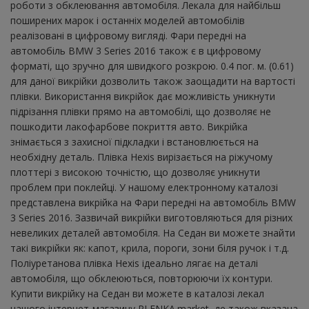
роботи з обклеювання автомобіля. Лекала для найбільш
поширених марок і останніх моделей автомобілів
реалізовані в цифровому вигляді. Фари передні на
автомобіль BMW 3 Series 2016 також є в цифровому
форматі, що зручно для швидкого розкрою. 0.4 пог. м. (0.61)
для даної викрійки дозволить також заощадити на вартості
плівки. Використання викрійок дає можливість уникнути
підрізання плівки прямо на автомобілі, що дозволяє не
пошкодити лакофарбове покриття авто. Викрійка
знімається з захисної підкладки і встановлюється на
необхідну деталь. Плівка Hexis вирізається на ріжучому
плоттері з високою точністю, що дозволяє уникнути
проблем при поклейці. У нашому електронному каталозі
представлена ​​викрійка на Фари передні на автомобіль BMW
3 Series 2016. Зазвичай викрійки виготовляються для різних
невеликих деталей автомобіля. На Седан ви можете знайти
такі викрійки як: капот, крила, пороги, зони біля ручок і т.д.
Поліуретанова плівка Hexis ідеально лягає на деталі
автомобіля, що обклеюються, повторюючи їх контури.
Купити викрійку на Седан ви можете в каталозі лекал
нашого інтернет-магазину PLENKA.market, де також вказана