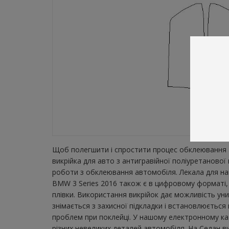
Щоб полегшити і спростити процес обклеювання а
викрійка для авто з антигравійної поліуретаново
роботи з обклеювання автомобіля. Лекала для най
BMW 3 Series 2016 також є в цифровому форматі, 
плівки. Використання викрійок дає можливість ун
знімається з захисної підкладки і встановлюється
проблем при поклейці. У нашому електронному кат
різних невеликих деталей автомобіля. На Седан ви 