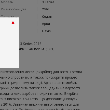
Модель
3 Series
Рік виробництва
2016
Тип кузову
Седан
Категорія
Арки
Бренд
Hexis
пис:
рки на BMW 3 Series 2016
итрата плівки:
0.48 пог. м. (0.61)
виготовлення лекал (викрійок) для авто. Готова
 значно спростити, а також прискорити процес
ані в цифровому вигляді. Арки на автомобіль
викрійки дозволить також заощадити на вартості
ошкодити лакофарбове покриття авто. Викрійка
тері з високою точністю, що дозволяє уникнути
es 2016. Зазвичай викрійки виготовляються для
учок і т.д. Поліуретанова плівка Hexis ідеально