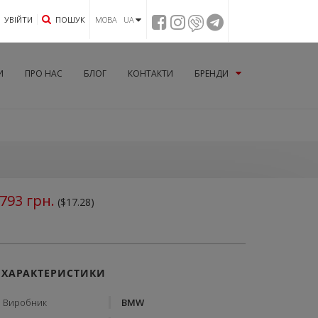
УВIЙТИ
ПОШУК
МОВА UA
И
ПРО НАС
БЛОГ
КОНТАКТИ
БРЕНДИ
793
грн.
($17.28)
ХАРАКТЕРИСТИКИ
Виробник
BMW