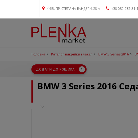
КИЇВ, ПР. СТЕПАНА БАНДЕРИ, 28 А
+38 050-932-81-
Головна
Каталог викрійки і лекал
BMW 3 Series 2016
B
ДОДАТИ ДО КОШИКА
BMW 3 Series 2016 Сед