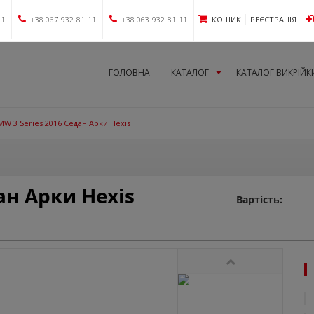
11
+38 067-932-81-11
+38 063-932-81-11
КОШИК
РЕЄСТРАЦІЯ
ГОЛОВНА
КАТАЛОГ
КАТАЛОГ ВИКРІЙК
MW 3 Series 2016 Седан Арки Hexis
ан Арки Hexis
Вартість: