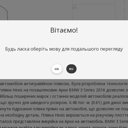
Вітаємо!
О
Будь ласка оберіть мову для подальшого перегляду
А
В
UA
RU
втомобіля антигравійною плівкою, була розроблена технологія 
ї плівки Hexis на позашляховик Арки BMW 3 Series 2016 дозволяє
більш поширених марок і останніх моделей автомобілів реалізов
що зручно для швидкого розкрою. 0.48 пог. м. (0.61) для даної 
икнути підрізання плівки прямо на автомобілі, що дозволяє не п
 на необхідну деталь. Плівка Hexis вирізається на ріжучому плот
алозі представлена ​​викрійка на Арки на автомобіль BMW 3 Seri
можете знайти такі викрійки як: капот, крила, пороги, зони біля р