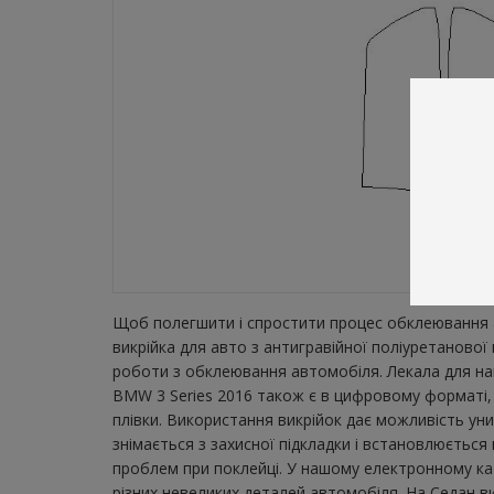
Щоб полегшити і спростити процес обклеювання а
викрійка для авто з антигравійної поліуретаново
роботи з обклеювання автомобіля. Лекала для най
BMW 3 Series 2016 також є в цифровому форматі, 
плівки. Використання викрійок дає можливість ун
знімається з захисної підкладки і встановлюється
проблем при поклейці. У нашому електронному кат
різних невеликих деталей автомобіля. На Седан ви 