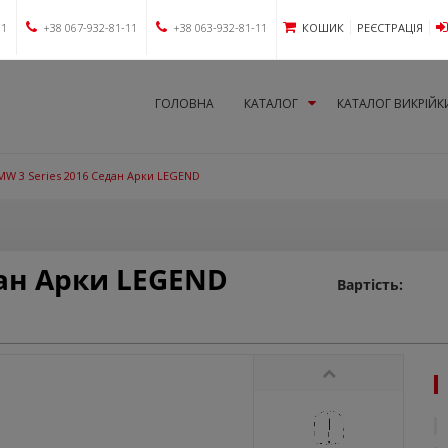
11
+38 067-932-81-11
+38 063-932-81-11
КОШИК
РЕЄСТРАЦІЯ
ГОЛОВНА
КАТАЛОГ
КАТАЛОГ ВИКРІЙК
MW 3 Series 2016 Седан Арки LEGEND
дан Арки LEGEND
Вартість: