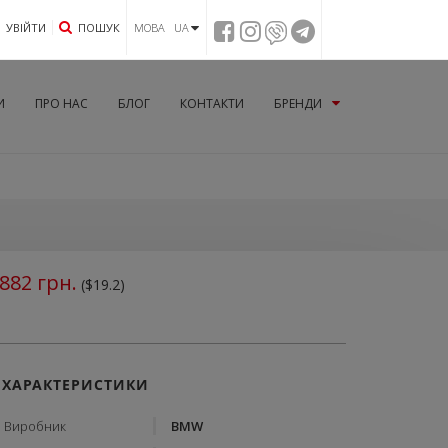
УВIЙТИ
ПОШУК
МОВА UA
И
ПРО НАС
БЛОГ
КОНТАКТИ
БРЕНДИ
882
грн.
($19.2)
ХАРАКТЕРИСТИКИ
Виробник
BMW