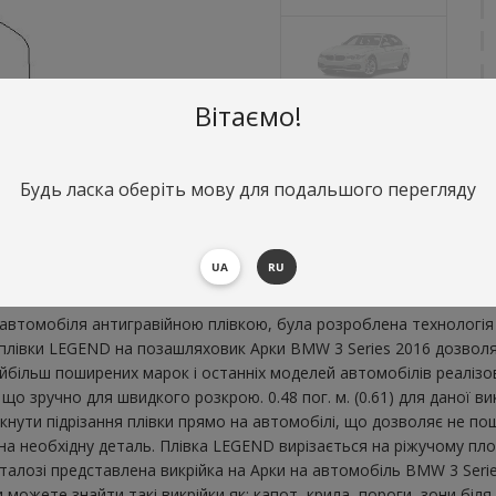
Вітаємо!
О
Будь ласка оберіть мову для подальшого перегляду
А
В
UA
RU
втомобіля антигравійною плівкою, була розроблена технологія 
ї плівки LEGEND на позашляховик Арки BMW 3 Series 2016 дозвол
більш поширених марок і останніх моделей автомобілів реалізов
що зручно для швидкого розкрою. 0.48 пог. м. (0.61) для даної 
икнути підрізання плівки прямо на автомобілі, що дозволяє не п
 на необхідну деталь. Плівка LEGEND вирізається на ріжучому пл
алозі представлена ​​викрійка на Арки на автомобіль BMW 3 Seri
можете знайти такі викрійки як: капот, крила, пороги, зони біля