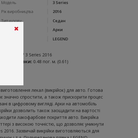
Модель
3 Series
Рік виробництва
2016
Тип кузову
Седан
Категорія
Арки
Бренд
LEGEND
пис:
рки на BMW 3 Series 2016
итрата плівки:
0.48 пог. м. (0.61)
виготовлення лекал (викрійок) для авто. Готова
яє значно спростити, а також прискорити процес
ані в цифровому вигляді. Арки на автомобіль
викрійки дозволить також заощадити на вартості
ошкодити лакофарбове покриття авто. Викрійка
оттері з високою точністю, що дозволяє уникнути
es 2016. Зазвичай викрійки виготовляються для
 ручок і т.д. Поліуретанова плівка LEGEND