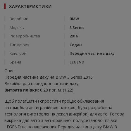
ХАРАКТЕРИСТИКИ
Виробник
BMW
Модель
3 Series
Рік виробництва
2016
Тип кузову
Седан
Категорія
Передня частина даху
Бренд
LEGEND
Опис:
Передня частина даху на BMW 3 Series 2016
Викрійка для передньої частини даху.
Витрата плівки:
0.28 пог. м. (1.22)
Щоб полегшити і спростити процес обклеювання
автомобіля антигравійною плівкою, була розроблена
технологія виготовлення лекал (викрійок) для авто. Готова
викрійка для авто з антигравійної поліуретанової плівки
LEGEND на позашляховик Передня частина даху BMW 3