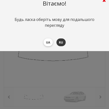
1030
грн.
Вартість:
($22.4)
Вітаємо!
Будь ласка оберіть мову для подальшого
перегляду
UA
RU