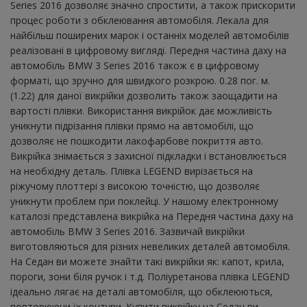
Series 2016 дозволяє значно спростити, а також прискорити
процес роботи з обклеювання автомобіля. Лекала для
найбільш поширених марок і останніх моделей автомобілів
реалізовані в цифровому вигляді. Передня частина даху на
автомобіль BMW 3 Series 2016 також є в цифровому
форматі, що зручно для швидкого розкрою. 0.28 пог. м.
(1.22) для даної викрійки дозволить також заощадити на
вартості плівки. Використання викрійок дає можливість
уникнути підрізання плівки прямо на автомобілі, що
дозволяє не пошкодити лакофарбове покриття авто.
Викрійка знімається з захисної підкладки і встановлюється
на необхідну деталь. Плівка LEGEND вирізається на
ріжучому плоттері з високою точністю, що дозволяє
уникнути проблем при поклейці. У нашому електронному
каталозі представлена ​​викрійка на Передня частина даху на
автомобіль BMW 3 Series 2016. Зазвичай викрійки
виготовляються для різних невеликих деталей автомобіля.
На Седан ви можете знайти такі викрійки як: капот, крила,
пороги, зони біля ручок і т.д. Поліуретанова плівка LEGEND
ідеально лягає на деталі автомобіля, що обклеюються,
повторюючи їх контури. Купити викрійку на Седан ви