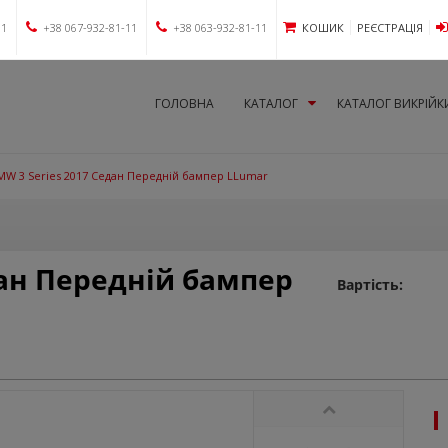
11
+38 067-932-81-11
+38 063-932-81-11
КОШИК
РЕЄСТРАЦІЯ
ГОЛОВНА
КАТАЛОГ
КАТАЛОГ ВИКРІЙК
MW 3 Series 2017 Седан Передній бампер LLumar
дан Передній бампер
Вартість: