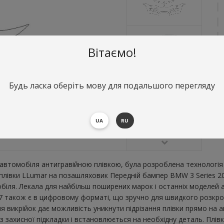
Вітаємо!
Будь ласка оберіть мову для подальшого перегляду
О
П
В
UA
RU
В
втомобіля антигравійною плівкою, була розроблена технологія 
ї плівки LLumar на позашляховик Передній бампер BMW 3 Series 
ля. Лекала для найбільш поширених марок і останніх моделей а
 також є в цифровому форматі, що зручно для швидкого розкрою. 2
я викрійок дає можливість уникнути підрізання плівки прямо на 
 захисної підкладки і встановлюється на необхідну деталь. Плів