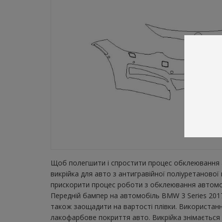
Щоб полегшити і спростити процес обклеювання а
викрійка для авто з антигравійної поліуретаново
прискорити процес роботи з обклеювання автомобі
Передній бампер на автомобіль BMW 3 Series 2017
також заощадити на вартості плівки. Використанн
лакофарбове покриття авто. Викрійка знімається з