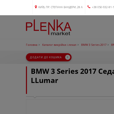
КИЇВ, ПР. СТЕПАНА БАНДЕРИ, 28 А
+38 050-932-81-
Головна
Каталог викрійки і лекал
BMW 3 Series 2017
B
ДОДАТИ ДО КОШИКА
BMW 3 Series 2017 Се
LLumar