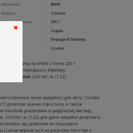
Виробник
BMW
Модель
3 Series
Рік виробництва
2017
Тип кузову
Седан
Категорія
Передній бампер
Бренд
LLumar
пис:
ередній бампер на BMW 3 Series 2017
икрійка для переднього бамперу.
итрата плівки:
2.63 пог. м. (1.22)
виготовлення лекал (викрійок) для авто. Готова
2017 дозволяє значно спростити, а також
втомобілів реалізовані в цифровому вигляді.
.63 пог. м. (1.22) для даної викрійки дозволить
автомобілі, що дозволяє не пошкодити
ка LLumar вирізається на ріжучому плоттері з