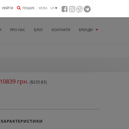
УВIЙТИ
ПОШУК
МОВА UA
И
ПРО НАС
БЛОГ
КОНТАКТИ
БРЕНДИ
10839
грн.
($235.83)
ХАРАКТЕРИСТИКИ