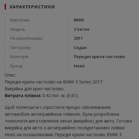
ХАРАКТЕРИСТИКИ
Виробник
BMW
Модель
3 Series
Рік виробництва
2017
Тип кузову
Седан
Категорія
Передні крила частково
Бренд
Hexis
Опис:
Передні крила частково на BMW 3 Series 2017
Викрійка для крил частково.
Витрата плівки:
0.42 пог. м. (0.61)
Щоб полегшити і спростити процес обклеювання
автомобіля антигравійною плівкою, була розроблена
технологія виготовлення лекал (викрійок) для авто. Готова
викрійка для авто з антигравійної поліуретанової плівки
Hexis на позашляховик Передні крила частково BMW 3