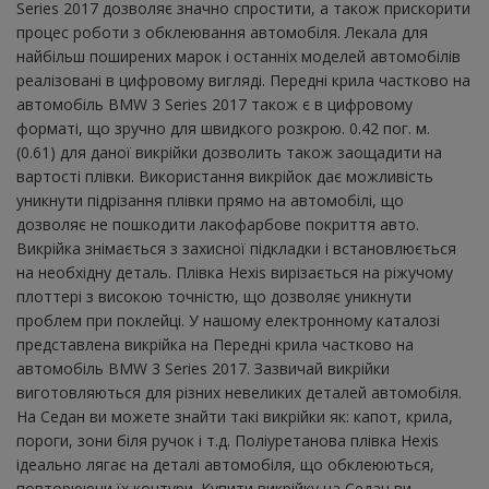
Series 2017 дозволяє значно спростити, а також прискорити
процес роботи з обклеювання автомобіля. Лекала для
найбільш поширених марок і останніх моделей автомобілів
реалізовані в цифровому вигляді. Передні крила частково на
автомобіль BMW 3 Series 2017 також є в цифровому
форматі, що зручно для швидкого розкрою. 0.42 пог. м.
(0.61) для даної викрійки дозволить також заощадити на
вартості плівки. Використання викрійок дає можливість
уникнути підрізання плівки прямо на автомобілі, що
дозволяє не пошкодити лакофарбове покриття авто.
Викрійка знімається з захисної підкладки і встановлюється
на необхідну деталь. Плівка Hexis вирізається на ріжучому
плоттері з високою точністю, що дозволяє уникнути
проблем при поклейці. У нашому електронному каталозі
представлена ​​викрійка на Передні крила частково на
автомобіль BMW 3 Series 2017. Зазвичай викрійки
виготовляються для різних невеликих деталей автомобіля.
На Седан ви можете знайти такі викрійки як: капот, крила,
пороги, зони біля ручок і т.д. Поліуретанова плівка Hexis
ідеально лягає на деталі автомобіля, що обклеюються,
повторюючи їх контури. Купити викрійку на Седан ви