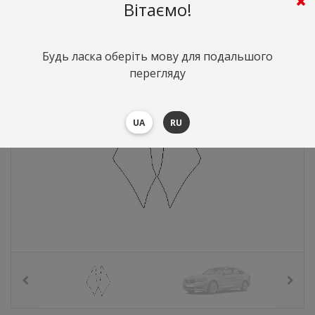
695
грн.
Вартість:
($15.12)
Вітаємо!
Будь ласка оберіть мову для подальшого
перегляду
UA
RU