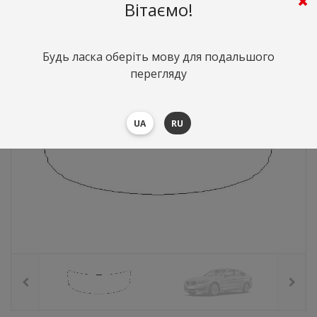
3445
грн.
Вартість:
($74.96)
Вітаємо!
Будь ласка оберіть мову для подальшого
перегляду
UA
RU