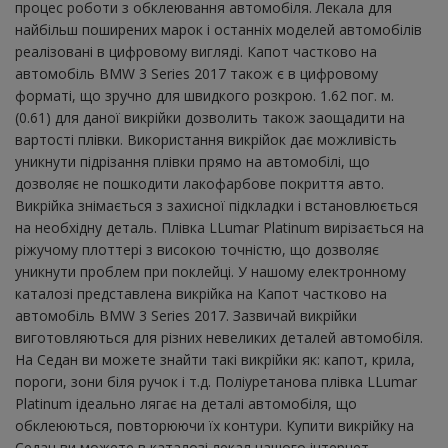
процес роботи з обклеювання автомобіля. Лекала для
найбільш поширених марок і останніх моделей автомобілів
реалізовані в цифровому вигляді. Капот частково на
автомобіль BMW 3 Series 2017 також є в цифровому
форматі, що зручно для швидкого розкрою. 1.62 пог. м.
(0.61) для даної викрійки дозволить також заощадити на
вартості плівки. Використання викрійок дає можливість
уникнути підрізання плівки прямо на автомобілі, що
дозволяє не пошкодити лакофарбове покриття авто.
Викрійка знімається з захисної підкладки і встановлюється
на необхідну деталь. Плівка LLumar Platinum вирізається на
ріжучому плоттері з високою точністю, що дозволяє
уникнути проблем при поклейці. У нашому електронному
каталозі представлена ​​викрійка на Капот частково на
автомобіль BMW 3 Series 2017. Зазвичай викрійки
виготовляються для різних невеликих деталей автомобіля.
На Седан ви можете знайти такі викрійки як: капот, крила,
пороги, зони біля ручок і т.д. Поліуретанова плівка LLumar
Platinum ідеально лягає на деталі автомобіля, що
обклеюються, повторюючи їх контури. Купити викрійку на
Седан ви можете в каталозі лекал нашого інтернет-