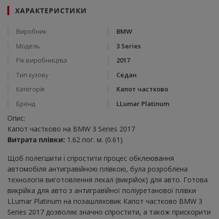
ХАРАКТЕРИСТИКИ
Виробник
BMW
Модель
3 Series
Рік виробництва
2017
Тип кузову
Седан
Категорія
Капот частково
Бренд
LLumar Platinum
Опис:
Капот частково на BMW 3 Series 2017
Витрата плівки:
1.62 пог. м. (0.61)
Щоб полегшити і спростити процес обклеювання
автомобіля антигравійною плівкою, була розроблена
технологія виготовлення лекал (викрійок) для авто. Готова
викрійка для авто з антигравійної поліуретанової плівки
LLumar Platinum на позашляховик Капот частково BMW 3
Series 2017 дозволяє значно спростити, а також прискорити