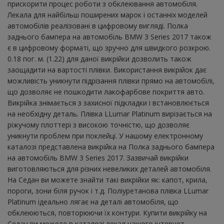
прискорити процес роботи з обклеювання автомобіля.
Лекала для найбільш поширених марок і останніх моделей
автомобілів реалізовані в цифровому вигляді. Полка
заднього бампера на автомобіль BMW 3 Series 2017 також
є в цифровому форматі, що зручно для швидкого розкрою.
0.18 пог. м. (1.22) для даної викрійки дозволить також
заощадити на вартості плівки. Використання викрійок дає
можливість уникнути підрізання плівки прямо на автомобілі,
що дозволяє не пошкодити лакофарбове покриття авто.
Викрійка знімається з захисної підкладки і встановлюється
на необхідну деталь. Плівка LLumar Platinum вирізається на
ріжучому плоттері з високою точністю, що дозволяє
уникнути проблем при поклейці. У нашому електронному
каталозі представлена ​​викрійка на Полка заднього бампера
на автомобіль BMW 3 Series 2017. Зазвичай викрійки
виготовляються для різних невеликих деталей автомобіля.
На Седан ви можете знайти такі викрійки як: капот, крила,
пороги, зони біля ручок і т.д. Поліуретанова плівка LLumar
Platinum ідеально лягає на деталі автомобіля, що
обклеюються, повторюючи їх контури. Купити викрійку на
Седан ви можете в каталозі лекал нашого інтернет-