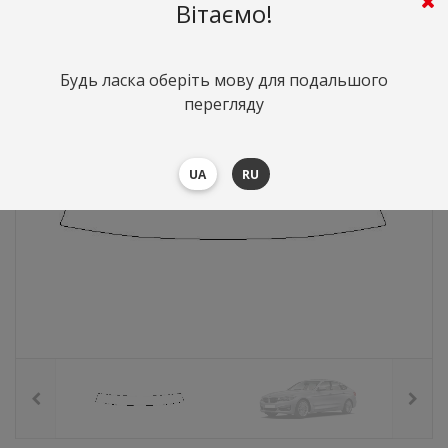
764
грн.
Вартість:
($16.66)
Вітаємо!
Будь ласка оберіть мову для подальшого
перегляду
UA
RU