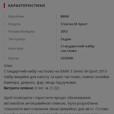
ХАРАКТЕРИСТИКИ
Виробник
BMW
Модель
3 Series M-Sport
Рік виробництва
2013
Тип кузову
Седан
Стандартний набір
Категорія
частково
Бренд
LEGEND
Опис:
Стандартний набір частково на BMW 3 Series M-Sport 2013
Набір викрійки для капоту та крил частково, повної оклейки
бампера, дзеркал, фар, місць під ручками.
Витрата плівки:
0 пог. м. (1.22)
Щоб полегшити і спростити процес обклеювання
автомобіля антигравійною плівкою, була розроблена
технологія виготовлення лекал (викрійок) для авто. Готова