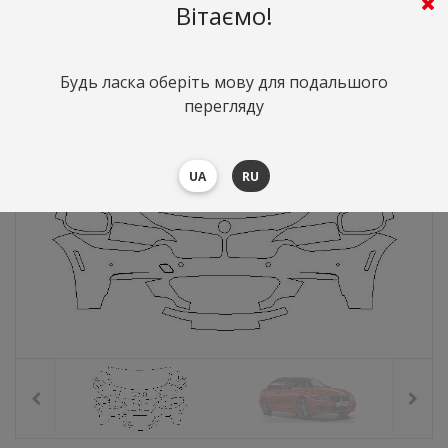
0
грн.
Вартість:
($0)
Вітаємо!
Будь ласка оберіть мову для подальшого
перегляду
UA
RU