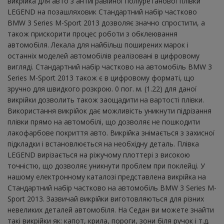
викрійка для авто з антигравійної поліуретанової плівки
LEGEND на позашляховик Стандартний набір частково
BMW 3 Series M-Sport 2013 дозволяє значно спростити, а
також прискорити процес роботи з обклеювання
автомобіля. Лекала для найбільш поширених марок і
останніх моделей автомобілів реалізовані в цифровому
вигляді. Стандартний набір частково на автомобіль BMW 3
Series M-Sport 2013 також є в цифровому форматі, що
зручно для швидкого розкрою. 0 пог. м. (1.22) для даної
викрійки дозволить також заощадити на вартості плівки.
Використання викрійок дає можливість уникнути підрізання
плівки прямо на автомобілі, що дозволяє не пошкодити
лакофарбове покриття авто. Викрійка знімається з захисної
підкладки і встановлюється на необхідну деталь. Плівка
LEGEND вирізається на ріжучому плоттері з високою
точністю, що дозволяє уникнути проблем при поклейці. У
нашому електронному каталозі представлена ​​викрійка на
Стандартний набір частково на автомобіль BMW 3 Series M-
Sport 2013. Зазвичай викрійки виготовляються для різних
невеликих деталей автомобіля. На Седан ви можете знайти
такі викрійки як: капот, крила, пороги, зони біля ручок і т.д.