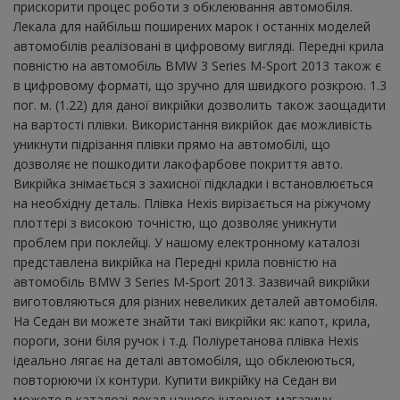
прискорити процес роботи з обклеювання автомобіля.
Лекала для найбільш поширених марок і останніх моделей
автомобілів реалізовані в цифровому вигляді. Передні крила
повністю на автомобіль BMW 3 Series M-Sport 2013 також є
в цифровому форматі, що зручно для швидкого розкрою. 1.3
пог. м. (1.22) для даної викрійки дозволить також заощадити
на вартості плівки. Використання викрійок дає можливість
уникнути підрізання плівки прямо на автомобілі, що
дозволяє не пошкодити лакофарбове покриття авто.
Викрійка знімається з захисної підкладки і встановлюється
на необхідну деталь. Плівка Hexis вирізається на ріжучому
плоттері з високою точністю, що дозволяє уникнути
проблем при поклейці. У нашому електронному каталозі
представлена ​​викрійка на Передні крила повністю на
автомобіль BMW 3 Series M-Sport 2013. Зазвичай викрійки
виготовляються для різних невеликих деталей автомобіля.
На Седан ви можете знайти такі викрійки як: капот, крила,
пороги, зони біля ручок і т.д. Поліуретанова плівка Hexis
ідеально лягає на деталі автомобіля, що обклеюються,
повторюючи їх контури. Купити викрійку на Седан ви
можете в каталозі лекал нашого інтернет-магазину