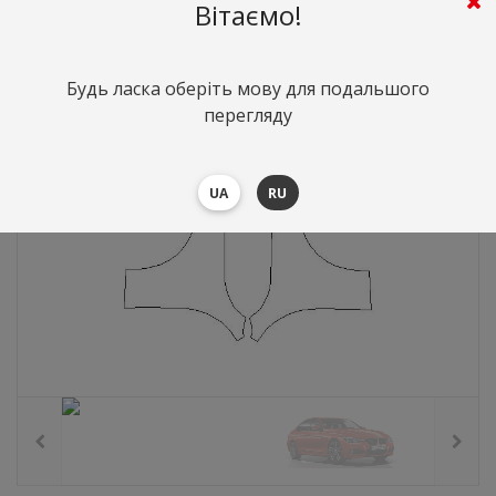
4295
грн.
Вартість:
($93.6)
Вітаємо!
Будь ласка оберіть мову для подальшого
перегляду
UA
RU