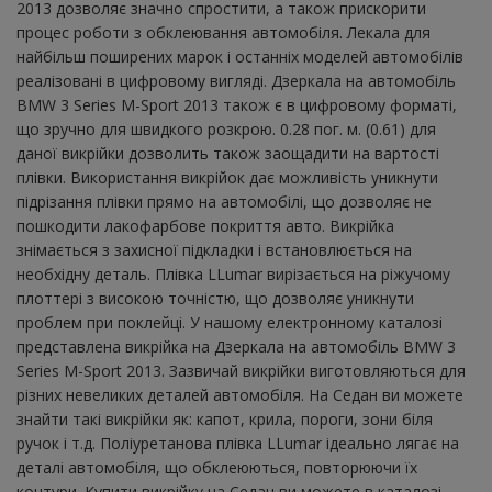
2013 дозволяє значно спростити, а також прискорити
процес роботи з обклеювання автомобіля. Лекала для
найбільш поширених марок і останніх моделей автомобілів
реалізовані в цифровому вигляді. Дзеркала на автомобіль
BMW 3 Series M-Sport 2013 також є в цифровому форматі,
що зручно для швидкого розкрою. 0.28 пог. м. (0.61) для
даної викрійки дозволить також заощадити на вартості
плівки. Використання викрійок дає можливість уникнути
підрізання плівки прямо на автомобілі, що дозволяє не
пошкодити лакофарбове покриття авто. Викрійка
знімається з захисної підкладки і встановлюється на
необхідну деталь. Плівка LLumar вирізається на ріжучому
плоттері з високою точністю, що дозволяє уникнути
проблем при поклейці. У нашому електронному каталозі
представлена ​​викрійка на Дзеркала на автомобіль BMW 3
Series M-Sport 2013. Зазвичай викрійки виготовляються для
різних невеликих деталей автомобіля. На Седан ви можете
знайти такі викрійки як: капот, крила, пороги, зони біля
ручок і т.д. Поліуретанова плівка LLumar ідеально лягає на
деталі автомобіля, що обклеюються, повторюючи їх
контури. Купити викрійку на Седан ви можете в каталозі