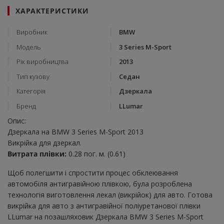
ХАРАКТЕРИСТИКИ
Виробник
BMW
Модель
3 Series M-Sport
Рік виробництва
2013
Тип кузову
Седан
Категорія
Дзеркала
Бренд
LLumar
Опис:
Дзеркала на BMW 3 Series M-Sport 2013
Викрійка для дзеркал.
Витрата плівки:
0.28 пог. м. (0.61)
Щоб полегшити і спростити процес обклеювання
автомобіля антигравійною плівкою, була розроблена
технологія виготовлення лекал (викрійок) для авто. Готова
викрійка для авто з антигравійної поліуретанової плівки
LLumar на позашляховик Дзеркала BMW 3 Series M-Sport