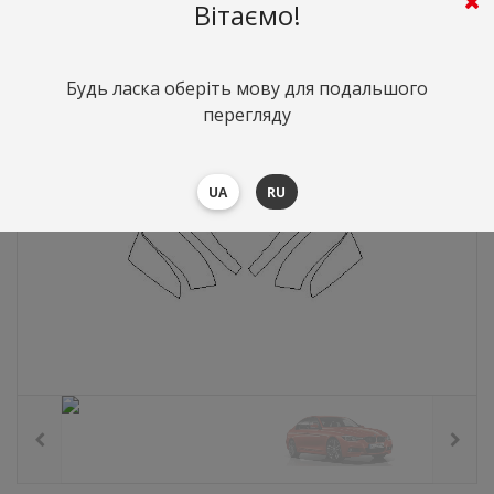
577
грн.
Вартість:
($12.56)
Вітаємо!
Будь ласка оберіть мову для подальшого
перегляду
UA
RU