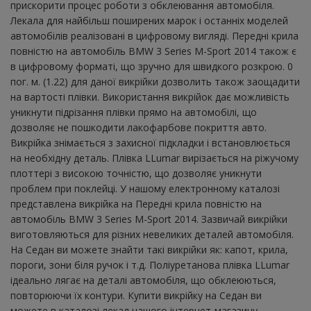
прискорити процес роботи з обклеювання автомобіля.
Лекала для найбільш поширених марок і останніх моделей
автомобілів реалізовані в цифровому вигляді. Передні крила
повністю на автомобіль BMW 3 Series M-Sport 2014 також є
в цифровому форматі, що зручно для швидкого розкрою. 0
пог. м. (1.22) для даної викрійки дозволить також заощадити
на вартості плівки. Використання викрійок дає можливість
уникнути підрізання плівки прямо на автомобілі, що
дозволяє не пошкодити лакофарбове покриття авто.
Викрійка знімається з захисної підкладки і встановлюється
на необхідну деталь. Плівка LLumar вирізається на ріжучому
плоттері з високою точністю, що дозволяє уникнути
проблем при поклейці. У нашому електронному каталозі
представлена ​​викрійка на Передні крила повністю на
автомобіль BMW 3 Series M-Sport 2014. Зазвичай викрійки
виготовляються для різних невеликих деталей автомобіля.
На Седан ви можете знайти такі викрійки як: капот, крила,
пороги, зони біля ручок і т.д. Поліуретанова плівка LLumar
ідеально лягає на деталі автомобіля, що обклеюються,
повторюючи їх контури. Купити викрійку на Седан ви
можете в каталозі лекал нашого інтернет-магазину