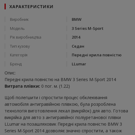
ХАРАКТЕРИСТИКИ
Виробник
BMW
Модель
3 Series M-Sport
Рік виробництва
2014
Тип кузову
Седан
Категорія
Передні крила повністю
Бренд
LLumar
Опис:
Передні крила повністю на BMW 3 Series M-Sport 2014
Витрата плівки:
0 пог. м. (1.22)
Щоб полегшити і спростити процес обклеювання
автомобіля антигравійною плівкою, була розроблена
технологія виготовлення лекал (викрійок) для авто. Готова
викрійка для авто з антигравійної поліуретанової плівки
LLumar на позашляховик Передні крила повністю BMW 3
Series M-Sport 2014 дозволяє значно спростити, а також