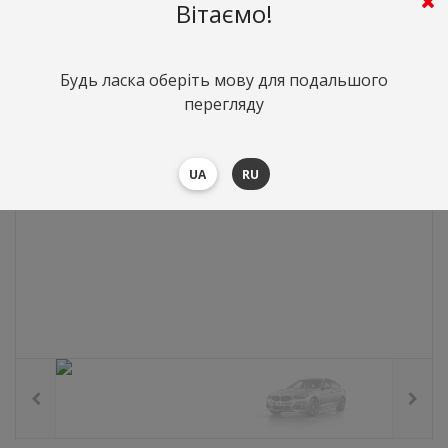
0
грн.
Вартість:
($0)
Вітаємо!
Будь ласка оберіть мову для подальшого
перегляду
UA
RU