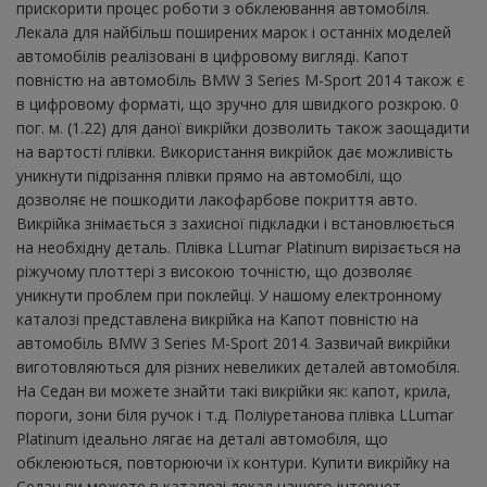
прискорити процес роботи з обклеювання автомобіля.
Лекала для найбільш поширених марок і останніх моделей
автомобілів реалізовані в цифровому вигляді. Капот
повністю на автомобіль BMW 3 Series M-Sport 2014 також є
в цифровому форматі, що зручно для швидкого розкрою. 0
пог. м. (1.22) для даної викрійки дозволить також заощадити
на вартості плівки. Використання викрійок дає можливість
уникнути підрізання плівки прямо на автомобілі, що
дозволяє не пошкодити лакофарбове покриття авто.
Викрійка знімається з захисної підкладки і встановлюється
на необхідну деталь. Плівка LLumar Platinum вирізається на
ріжучому плоттері з високою точністю, що дозволяє
уникнути проблем при поклейці. У нашому електронному
каталозі представлена ​​викрійка на Капот повністю на
автомобіль BMW 3 Series M-Sport 2014. Зазвичай викрійки
виготовляються для різних невеликих деталей автомобіля.
На Седан ви можете знайти такі викрійки як: капот, крила,
пороги, зони біля ручок і т.д. Поліуретанова плівка LLumar
Platinum ідеально лягає на деталі автомобіля, що
обклеюються, повторюючи їх контури. Купити викрійку на
Седан ви можете в каталозі лекал нашого інтернет-