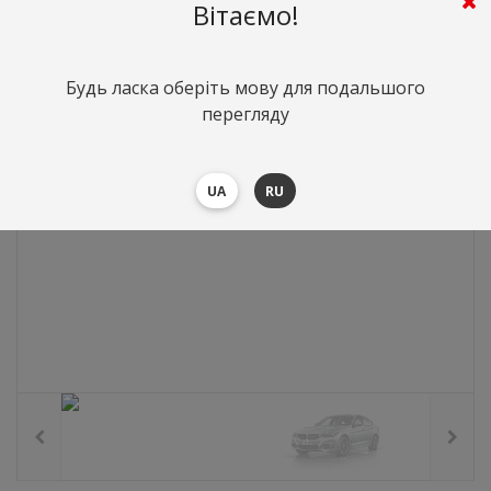
0
грн.
Вартість:
($0)
Вітаємо!
Будь ласка оберіть мову для подальшого
перегляду
UA
RU