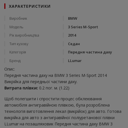
ХАРАКТЕРИСТИКИ
Виробник
BMW
Модель
3 Series M-Sport
Рік виробництва
2014
Тип кузову
Седан
Категорія
Передня частина даху
Бренд
LLumar
Опис:
Передня частина даху на BMW 3 Series M-Sport 2014
Викрійка для передньої частини даху.
Витрата плівки:
0.2 пог. м. (1.22)
Щоб полегшити і спростити процес обклеювання
автомобіля антигравійною плівкою, була розроблена
технологія виготовлення лекал (викрійок) для авто. Готова
викрійка для авто з антигравійної поліуретанової плівки
LLumar на позашляховик Передня частина даху BMW 3