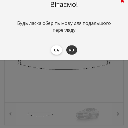
824
грн.
Вартість:
($17.93)
Вітаємо!
Будь ласка оберіть мову для подальшого
перегляду
UA
RU