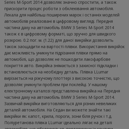
Series M-Sport 2014 дозволяє значно спростити, а також
прискорити процес роботи з обклеювання автомобіля.
Лекала для найбільш поширених марок і останніх моделей
автомобілів реалізовані в цифровому вигляді. Передня
частина даху на автомобіль BMW 3 Series M-Sport 2014
також є в цифровому форматі, що зручно для швидкого
розкрою. 0.2 пог. м. (1.22) для даної викрійки дозволить
також заощадити на вартості плівки. Використання викрійок
дає можливість уникнути підрізання плівки прямо на
автомобілі, що дозволяє не пошкодити лакофарбове
покриття авто. Викрійка знімається з захисної підкладки і
встановлюється на необхідну деталь. Плівка LLumar
вирізається на ріжучому плоттері з високою точністю, що
дозволяє уникнути проблем при поклейці. У нашому
електронному каталозі представлена ​​викрійка на Передня
частина даху на автомобіль BMW 3 Series M-Sport 2014.
Зазвичай викрійки виготовляються для різних невеликих
деталей автомобіля. На Седан ви можете знайти такі
викрійки як: капот, крила, пороги, зони біля ручок і т.д.
Поліуретанова плівка LLumar ідеально лягає на деталі
автомобіля, що обклеюються, повторюючи їх контури.