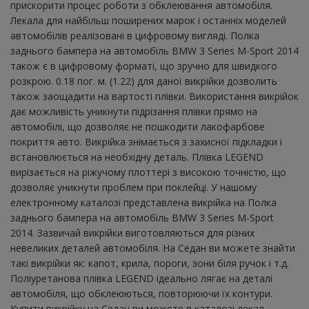
прискорити процес роботи з обклеювання автомобіля.
Лекала для найбільш поширених марок і останніх моделей
автомобілів реалізовані в цифровому вигляді. Полка
заднього бампера на автомобіль BMW 3 Series M-Sport 2014
також є в цифровому форматі, що зручно для швидкого
розкрою. 0.18 пог. м. (1.22) для даної викрійки дозволить
також заощадити на вартості плівки. Використання викрійок
дає можливість уникнути підрізання плівки прямо на
автомобілі, що дозволяє не пошкодити лакофарбове
покриття авто. Викрійка знімається з захисної підкладки і
встановлюється на необхідну деталь. Плівка LEGEND
вирізається на ріжучому плоттері з високою точністю, що
дозволяє уникнути проблем при поклейці. У нашому
електронному каталозі представлена ​​викрійка на Полка
заднього бампера на автомобіль BMW 3 Series M-Sport
2014. Зазвичай викрійки виготовляються для різних
невеликих деталей автомобіля. На Седан ви можете знайти
такі викрійки як: капот, крила, пороги, зони біля ручок і т.д.
Поліуретанова плівка LEGEND ідеально лягає на деталі
автомобіля, що обклеюються, повторюючи їх контури.
Купити викрійку на Седан ви можете в каталозі лекал