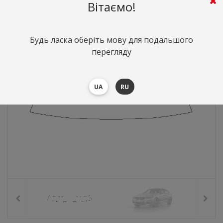
662
грн.
Вартість:
($14.4)
Вітаємо!
Будь ласка оберіть мову для подальшого
перегляду
UA
RU