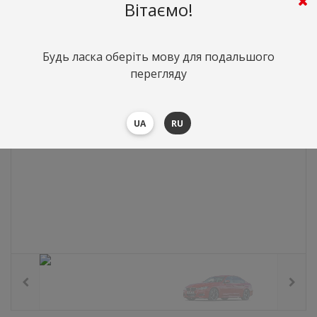
0
грн.
Вартість:
($0)
Вітаємо!
Будь ласка оберіть мову для подальшого
перегляду
UA
RU