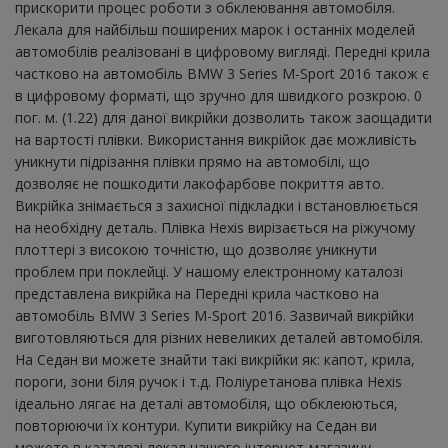
прискорити процес роботи з обклеювання автомобіля.
Лекала для найбільш поширених марок і останніх моделей
автомобілів реалізовані в цифровому вигляді. Передні крила
частково на автомобіль BMW 3 Series M-Sport 2016 також є
в цифровому форматі, що зручно для швидкого розкрою. 0
пог. м. (1.22) для даної викрійки дозволить також заощадити
на вартості плівки. Використання викрійок дає можливість
уникнути підрізання плівки прямо на автомобілі, що
дозволяє не пошкодити лакофарбове покриття авто.
Викрійка знімається з захисної підкладки і встановлюється
на необхідну деталь. Плівка Hexis вирізається на ріжучому
плоттері з високою точністю, що дозволяє уникнути
проблем при поклейці. У нашому електронному каталозі
представлена ​​викрійка на Передні крила частково на
автомобіль BMW 3 Series M-Sport 2016. Зазвичай викрійки
виготовляються для різних невеликих деталей автомобіля.
На Седан ви можете знайти такі викрійки як: капот, крила,
пороги, зони біля ручок і т.д. Поліуретанова плівка Hexis
ідеально лягає на деталі автомобіля, що обклеюються,
повторюючи їх контури. Купити викрійку на Седан ви
можете в каталозі лекал нашого інтернет-магазину