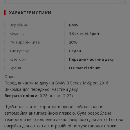
ХАРАКТЕРИСТИКИ
Виробник
BMW
Модель
3 Series M-Sport
Рік виробництва
2016
Тип кузову
Седан
Категорія
Передня частина даху
Бренд
LLumar Platinum
Опис:
Передня частина даху на BMW 3 Series M-Sport 2016
Викрійка для передньої частини даху.
Витрата плівки:
0.28 пог. м. (1.22)
Щоб полегшити і спростити процес обклеювання
автомобіля антигравійною плівкою, була розроблена
технологія виготовлення лекал (викрійок) для авто. Готова
викрійка для авто з антигравійної поліуретанової плівки