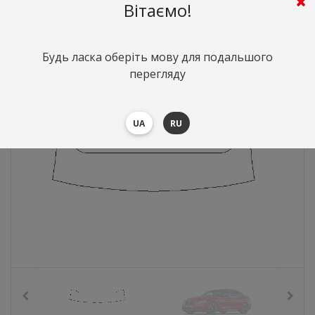
Вітаємо!
1191
грн.
Вартість:
($25.91)
Будь ласка оберіть мову для подальшого
перегляду
UA
RU