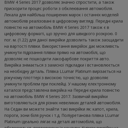
BMW 4 Series 2017 дозволяє значно спростити, а також
прискорити процес роботи з обклеювання автомобіля.
Лекала для найбільш поширених марок і останніх моделей
автомобілів реалізовані в цифровому вигляді. Передні крила
повністю на автомобіль BMW 4 Series 2017 також є в
цифровому форматі, що зручно для швидкого розкрою. 0
пог. м. (1.22) для даної викрійки дозволить також заощадити
на вартості плівки. Використання викрійок дає можливість
уникнути підрізання плівки прямо на автомобілі, що
дозволяє не пошкодити лакофарбове покриття авто.
Викрійка знімається з захисної підкладки і встановлюється
на необхідну деталь. Плівка LLumar Platinum вирізається на
ріжучому плоттері з високою точністю, що дозволяє
уникнути проблем при поклейці. У нашому електронному
каталозі представлена ​​викрійка на Передні крила повністю
на автомобіль BMW 4 Series 2017. Зазвичай викрійки
виготовляються для різних невеликих деталей автомобіля.
На Седан ви можете знайти такі викрійки як: капот, крила,
пороги, зони біля ручок і т.д. Поліуретанова плівка LLumar
Platinum ідеально лягає на деталі автомобіля, що
обклеюються, повторюючи їх контури. Купити викрійку на