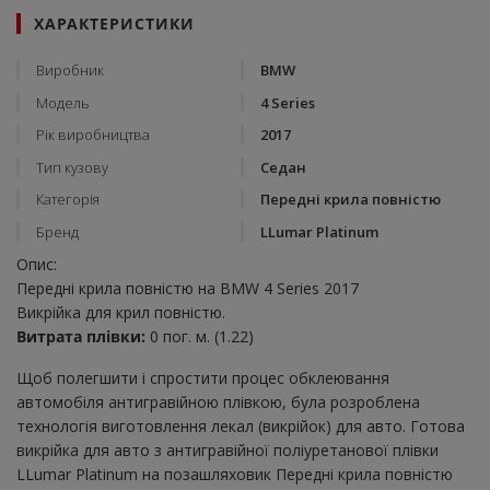
ХАРАКТЕРИСТИКИ
Виробник
BMW
Модель
4 Series
Рік виробництва
2017
Тип кузову
Седан
Категорія
Передні крила повністю
Бренд
LLumar Platinum
Опис:
Передні крила повністю на BMW 4 Series 2017
Викрійка для крил повністю.
Витрата плівки:
0 пог. м. (1.22)
Щоб полегшити і спростити процес обклеювання
автомобіля антигравійною плівкою, була розроблена
технологія виготовлення лекал (викрійок) для авто. Готова
викрійка для авто з антигравійної поліуретанової плівки
LLumar Platinum на позашляховик Передні крила повністю