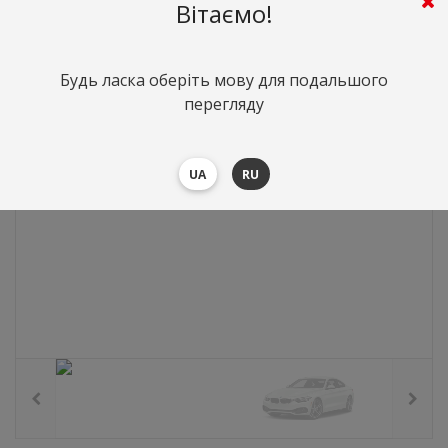
0
грн.
Вартість:
($0)
Вітаємо!
Будь ласка оберіть мову для подальшого
перегляду
UA
RU