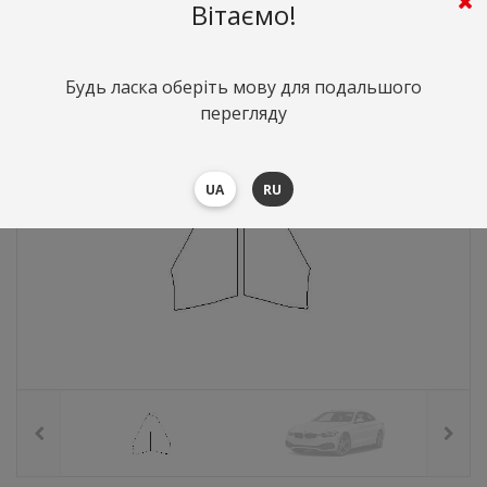
536
грн.
Вартість:
($11.66)
Вітаємо!
Будь ласка оберіть мову для подальшого
перегляду
UA
RU