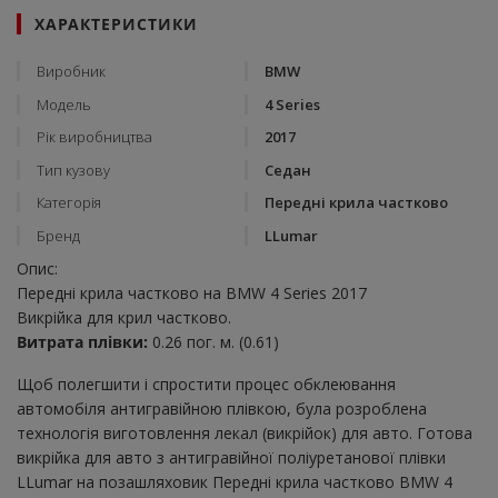
ХАРАКТЕРИСТИКИ
Виробник
BMW
Модель
4 Series
Рік виробництва
2017
Тип кузову
Седан
Категорія
Передні крила частково
Бренд
LLumar
Опис:
Передні крила частково на BMW 4 Series 2017
Викрійка для крил частково.
Витрата плівки:
0.26 пог. м. (0.61)
Щоб полегшити і спростити процес обклеювання
автомобіля антигравійною плівкою, була розроблена
технологія виготовлення лекал (викрійок) для авто. Готова
викрійка для авто з антигравійної поліуретанової плівки
LLumar на позашляховик Передні крила частково BMW 4