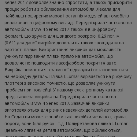
Series 2017 дозволяє значно спростити, а також прискорити
процес роботи з обклеювання автомобіля. Лекала для
найбільш поширених марок і останніх моделей автомобілів
реалізовані в цифровому вигляді. Передні крила частково на
автомобіль BMW 4 Series 2017 також є в цифровому
форматі, що зручно для швидкого розкрою. 0.26 пог. м.
(0.61) для даної викрійки дозволить також заощадити на
вартості плівки. Використання викрійок дає можливість
уникнути підрізання плівки прямо на автомобілі, що
дозволяє не пошкодити лакофарбове покриття авто.
Викрійка знімається з захисної підкладки і встановлюється
на необхідну деталь. Плівка LLumar вирізається на ріжучому
плоттері з високою точністю, що дозволяє уникнути
проблем при поклейці. У нашому електронному каталозі
представлена ​​викрійка на Передні крила частково на
автомобіль BMW 4 Series 2017. Зазвичай викрійки
виготовляються для різних невеликих деталей автомобіля.
На Седан ви можете знайти такі викрійки як: капот, крила,
пороги, зони біля ручок і т.д. Поліуретанова плівка LLumar
ідеально лягає на деталі автомобіля, що обклеюються,
повторюючи їх контури. Купити викрійку на Седан ви