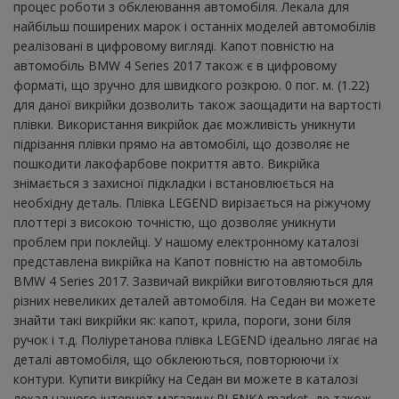
процес роботи з обклеювання автомобіля. Лекала для
найбільш поширених марок і останніх моделей автомобілів
реалізовані в цифровому вигляді. Капот повністю на
автомобіль BMW 4 Series 2017 також є в цифровому
форматі, що зручно для швидкого розкрою. 0 пог. м. (1.22)
для даної викрійки дозволить також заощадити на вартості
плівки. Використання викрійок дає можливість уникнути
підрізання плівки прямо на автомобілі, що дозволяє не
пошкодити лакофарбове покриття авто. Викрійка
знімається з захисної підкладки і встановлюється на
необхідну деталь. Плівка LEGEND вирізається на ріжучому
плоттері з високою точністю, що дозволяє уникнути
проблем при поклейці. У нашому електронному каталозі
представлена ​​викрійка на Капот повністю на автомобіль
BMW 4 Series 2017. Зазвичай викрійки виготовляються для
різних невеликих деталей автомобіля. На Седан ви можете
знайти такі викрійки як: капот, крила, пороги, зони біля
ручок і т.д. Поліуретанова плівка LEGEND ідеально лягає на
деталі автомобіля, що обклеюються, повторюючи їх
контури. Купити викрійку на Седан ви можете в каталозі
лекал нашого інтернет-магазину PLENKA.market, де також