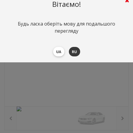
0
грн.
Вартість:
($0)
Вітаємо!
Будь ласка оберіть мову для подальшого
перегляду
UA
RU