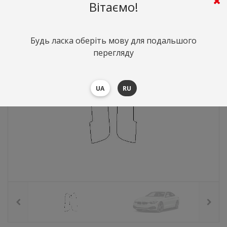
202
грн.
Вартість:
($4.4)
Вітаємо!
Будь ласка оберіть мову для подальшого
перегляду
UA
RU