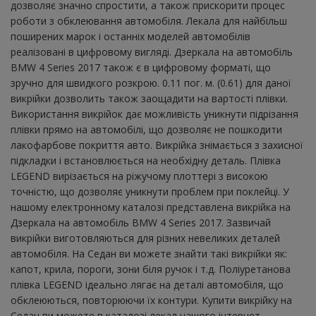
дозволяє значно спростити, а також прискорити процес
роботи з обклеювання автомобіля. Лекала для найбільш
поширених марок і останніх моделей автомобілів
реалізовані в цифровому вигляді. Дзеркала на автомобіль
BMW 4 Series 2017 також є в цифровому форматі, що
зручно для швидкого розкрою. 0.11 пог. м. (0.61) для даної
викрійки дозволить також заощадити на вартості плівки.
Використання викрійок дає можливість уникнути підрізання
плівки прямо на автомобілі, що дозволяє не пошкодити
лакофарбове покриття авто. Викрійка знімається з захисної
підкладки і встановлюється на необхідну деталь. Плівка
LEGEND вирізається на ріжучому плоттері з високою
точністю, що дозволяє уникнути проблем при поклейці. У
нашому електронному каталозі представлена ​​викрійка на
Дзеркала на автомобіль BMW 4 Series 2017. Зазвичай
викрійки виготовляються для різних невеликих деталей
автомобіля. На Седан ви можете знайти такі викрійки як:
капот, крила, пороги, зони біля ручок і т.д. Поліуретанова
плівка LEGEND ідеально лягає на деталі автомобіля, що
обклеюються, повторюючи їх контури. Купити викрійку на
Седан ви можете в каталозі лекал нашого інтернет-