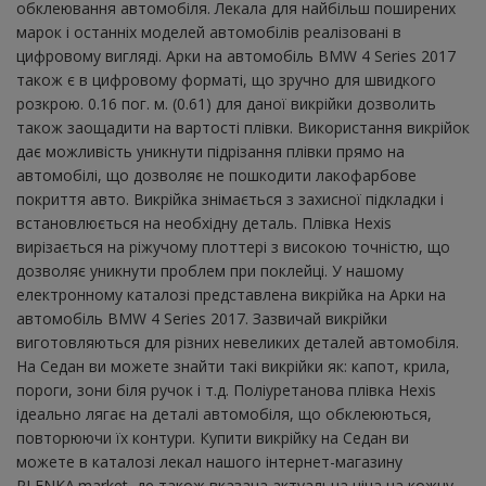
обклеювання автомобіля. Лекала для найбільш поширених
марок і останніх моделей автомобілів реалізовані в
цифровому вигляді. Арки на автомобіль BMW 4 Series 2017
також є в цифровому форматі, що зручно для швидкого
розкрою. 0.16 пог. м. (0.61) для даної викрійки дозволить
також заощадити на вартості плівки. Використання викрійок
дає можливість уникнути підрізання плівки прямо на
автомобілі, що дозволяє не пошкодити лакофарбове
покриття авто. Викрійка знімається з захисної підкладки і
встановлюється на необхідну деталь. Плівка Hexis
вирізається на ріжучому плоттері з високою точністю, що
дозволяє уникнути проблем при поклейці. У нашому
електронному каталозі представлена ​​викрійка на Арки на
автомобіль BMW 4 Series 2017. Зазвичай викрійки
виготовляються для різних невеликих деталей автомобіля.
На Седан ви можете знайти такі викрійки як: капот, крила,
пороги, зони біля ручок і т.д. Поліуретанова плівка Hexis
ідеально лягає на деталі автомобіля, що обклеюються,
повторюючи їх контури. Купити викрійку на Седан ви
можете в каталозі лекал нашого інтернет-магазину
PLENKA.market, де також вказана актуальна ціна на кожну