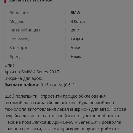
Виробник
BMW
Модель
4 Series
Рік виробництва
2017
Тип кузову
Седан
Категорія
Арки
Бренд
Hexis
Опис:
Арки на BMW 4 Series 2017
Викрійка для арок.
Витрата плівки:
0.16 пог. м. (0.61)
Щоб полегшити і спростити процес обклеювання
автомобіля антигравійною плівкою, була розроблена
технологія виготовлення лекал (викрійок) для авто. Готова
викрійка для авто з антигравійної поліуретанової плівки
Hexis на позашляховик Арки BMW 4 Series 2017 дозволяє
значно спростити, а також прискорити процес роботи з