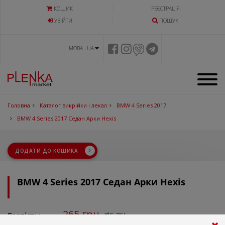
КОШИК
РЕЄСТРАЦІЯ
УВIЙТИ
ПОШУК
МОВА UA
Головна
Каталог викрійки і лекал
BMW 4 Series 2017
BMW 4 Series 2017 Седан Арки Hexis
ДОДАТИ ДО КОШИКА
BMW 4 Series 2017 Седан Арки Hexis
265
грн.
Вартість:
($5.76)