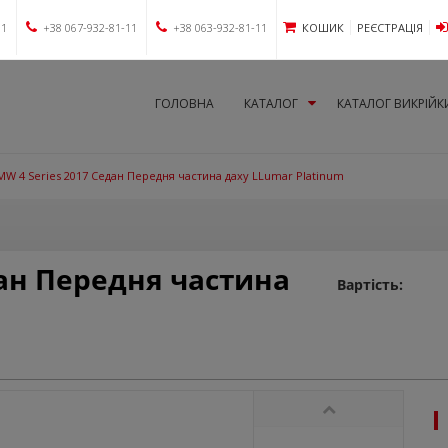
11
+38 067-932-81-11
+38 063-932-81-11
КОШИК
РЕЄСТРАЦІЯ
ГОЛОВНА
КАТАЛОГ
КАТАЛОГ ВИКРІЙК
MW 4 Series 2017 Седан Передня частина даху LLumar Platinum
дан Передня частина
Вартість: