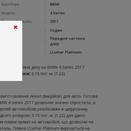
Виробник
BMW
Модель
4 Series
Рік виробництва
2017
Тип кузову
Седан
Передня частина
Категорія
даху
Бренд
LLumar Platinum
пис:
ередня частина даху на BMW 4 Series 2017
итрата плівки:
0.16 пог. м. (1.22)
виготовлення лекал (викрійок) для авто. Готова
BMW 4 Series 2017 дозволяє значно спростити, а
делей автомобілів реалізовані в цифровому
го розкрою. 0.16 пог. м. (1.22) для даної
ня плівки прямо на автомобілі, що дозволяє не
таль. Плівка LLumar Platinum вирізається на