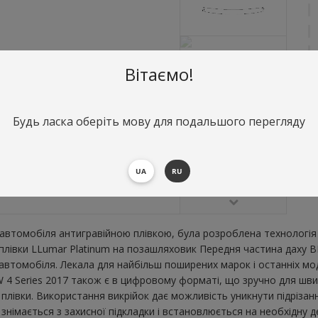
Вітаємо!
Будь ласка оберіть мову для подальшого перегляду
О
П
UA
RU
В
втомобіля антигравійною плівкою, була розроблена технологія 
ї плівки LLumar Platinum на позашляховик Передня частина даху 
втомобіля. Лекала для найбільш поширених марок і останніх мо
4 Series 2017 також є в цифровому форматі, що зручно для швидко
плівки. Використання викрійок дає можливість уникнути підрізан
імається з захисної підкладки і встановлюється на необхідну де