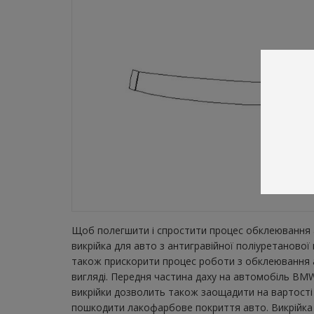
Щоб полегшити і спростити процес обклеювання а
викрійка для авто з антигравійної поліуретаново
також прискорити процес роботи з обклеювання а
вигляді. Передня частина даху на автомобіль BMW 
викрійки дозволить також заощадити на вартості 
пошкодити лакофарбове покриття авто. Викрійка зн