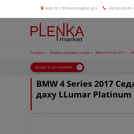
КИЇВ, ПР. СТЕПАНА БАНДЕРИ, 28 А
+38 050-932-81-
Головна
Каталог викрійки і лекал
BMW 4 Series 2017
B
ДОДАТИ ДО КОШИКА
BMW 4 Series 2017 Се
даху LLumar Platinum