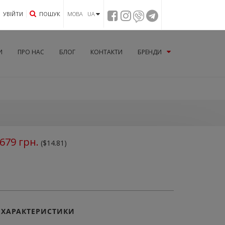
УВIЙТИ
ПОШУК
МОВА UA
И
ПРО НАС
БЛОГ
КОНТАКТИ
БРЕНДИ
679
грн.
($14.81)
ХАРАКТЕРИСТИКИ