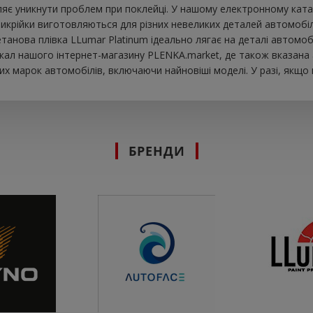
яє уникнути проблем при поклейці. У нашому електронному катал
икрійки виготовляються для різних невеликих деталей автомобіля
іуретанова плівка LLumar Platinum ідеально лягає на деталі авто
екал нашого інтернет-магазину PLENKA.market, де також вказана 
х марок автомобілів, включаючи найновіші моделі. У разі, якщо
БРЕНДИ