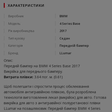
ХАРАКТЕРИСТИКИ
Виробник
BMW
Модель
4 Series Base
Рік виробництва
2017
Тип кузову
Седан
Категорія
Передній бампер
Бренд
LLumar
Опис:
Передній бампер на BMW 4 Series Base 2017
Викрійка для переднього бамперу.
Витрата плівки:
3.64 пог. м. (0.61)
Щоб полегшити і спростити процес обклеювання
автомобіля антигравійною плівкою, була розроблена
технологія виготовлення лекал (викрійок) для авто. Готова
викрійка для авто з антигравійної поліуретанової плівки
LLumar на позашляховик Передній бампер BMW 4 Series