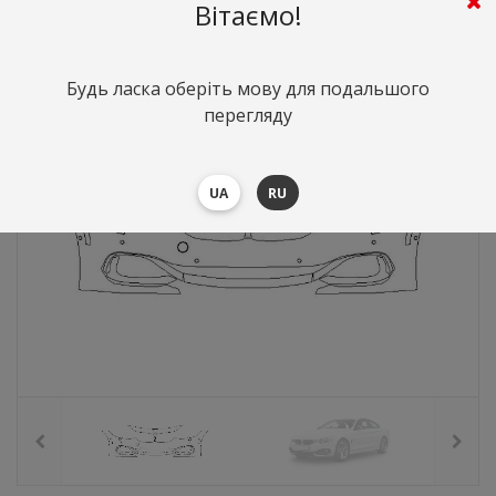
7501
грн.
Вартість:
($163.22)
Вітаємо!
Будь ласка оберіть мову для подальшого
перегляду
UA
RU