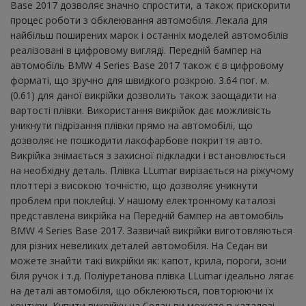
Base 2017 дозволяє значно спростити, а також прискорити
процес роботи з обклеювання автомобіля. Лекала для
найбільш поширених марок і останніх моделей автомобілів
реалізовані в цифровому вигляді. Передній бампер на
автомобіль BMW 4 Series Base 2017 також є в цифровому
форматі, що зручно для швидкого розкрою. 3.64 пог. м.
(0.61) для даної викрійки дозволить також заощадити на
вартості плівки. Використання викрійок дає можливість
уникнути підрізання плівки прямо на автомобілі, що
дозволяє не пошкодити лакофарбове покриття авто.
Викрійка знімається з захисної підкладки і встановлюється
на необхідну деталь. Плівка LLumar вирізається на ріжучому
плоттері з високою точністю, що дозволяє уникнути
проблем при поклейці. У нашому електронному каталозі
представлена ​​викрійка на Передній бампер на автомобіль
BMW 4 Series Base 2017. Зазвичай викрійки виготовляються
для різних невеликих деталей автомобіля. На Седан ви
можете знайти такі викрійки як: капот, крила, пороги, зони
біля ручок і т.д. Поліуретанова плівка LLumar ідеально лягає
на деталі автомобіля, що обклеюються, повторюючи їх
контури. Купити викрійку на Седан ви можете в каталозі