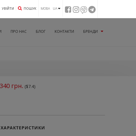
УВIЙТИ
ПОШУК
МОВА UA
И
ПРО НАС
БЛОГ
КОНТАКТИ
БРЕНДИ
340
грн.
($7.4)
ХАРАКТЕРИСТИКИ