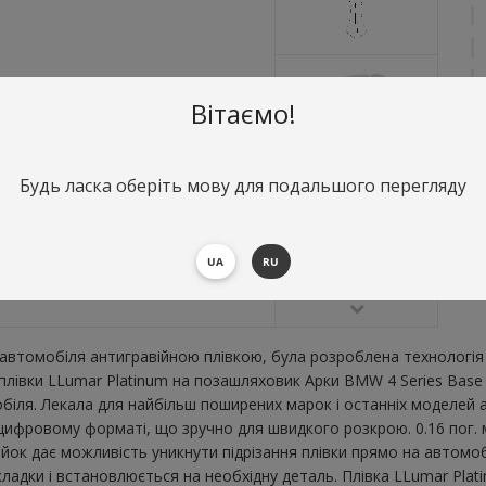
Вітаємо!
Будь ласка оберіть мову для подальшого перегляду
О
А
Ви
UA
RU
В
втомобіля антигравійною плівкою, була розроблена технологія 
ї плівки LLumar Platinum на позашляховик Арки BMW 4 Series Bas
ля. Лекала для найбільш поширених марок і останніх моделей ав
цифровому форматі, що зручно для швидкого розкрою. 0.16 пог. м.
ійок дає можливість уникнути підрізання плівки прямо на автом
дкладки і встановлюється на необхідну деталь. Плівка LLumar Pla