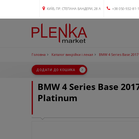
КИЇВ, ПР. СТЕПАНА БАНДЕРИ, 28 А
+38 050-932-81-
Головна
Каталог викрійки і лекал
BMW 4 Series Base 2017
ДОДАТИ ДО КОШИКА
BMW 4 Series Base 20
Platinum