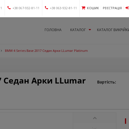
11
+38 067-932-81-11
+38 063-932-81-11
КОШИК
РЕЄСТРАЦІЯ
ГОЛОВНА
КАТАЛОГ
КАТАЛОГ ВИКРІЙК
BMW 4 Series Base 2017 Седан Арки LLumar Platinum
17 Седан Арки LLumar
Вартість: