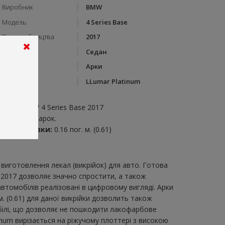
Виробник
BMW
Модель
4 Series Base
Рік виробництва
2017
Тип кузову
Седан
Категорія
Арки
Бренд
LLumar Platinum
пис:
рки на BMW 4 Series Base 2017
крійка для арок.
итрата плівки:
0.16 пог. м. (0.61)
виготовлення лекал (викрійок) для авто. Готова
e 2017 дозволяє значно спростити, а також
томобілів реалізовані в цифровому вигляді. Арки
 (0.61) для даної викрійки дозволить також
обілі, що дозволяє не пошкодити лакофарбове
tinum вирізається на ріжучому плоттері з високою