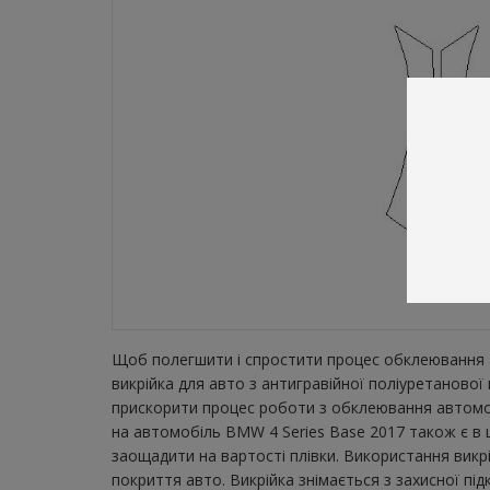
Щоб полегшити і спростити процес обклеювання а
викрійка для авто з антигравійної поліуретаново
прискорити процес роботи з обклеювання автомобі
на автомобіль BMW 4 Series Base 2017 також є в 
заощадити на вартості плівки. Використання викр
покриття авто. Викрійка знімається з захисної пі