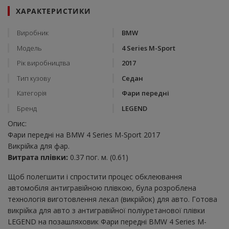
ХАРАКТЕРИСТИКИ
Виробник
BMW
Модель
4 Series M-Sport
Рік виробництва
2017
Тип кузову
Седан
Категорія
Фари передні
Бренд
LEGEND
Опис:
Фари передні на BMW 4 Series M-Sport 2017
Викрійка для фар.
Витрата плівки:
0.37 пог. м. (0.61)
Щоб полегшити і спростити процес обклеювання
автомобіля антигравійною плівкою, була розроблена
технологія виготовлення лекал (викрійок) для авто. Готова
викрійка для авто з антигравійної поліуретанової плівки
LEGEND на позашляховик Фари передні BMW 4 Series M-