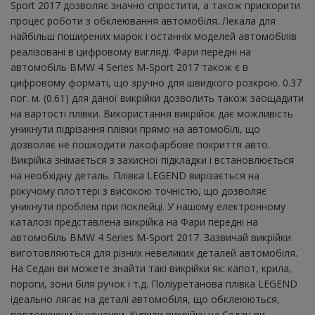
Sport 2017 дозволяє значно спростити, а також прискорити
процес роботи з обклеювання автомобіля. Лекала для
найбільш поширених марок і останніх моделей автомобілів
реалізовані в цифровому вигляді. Фари передні на
автомобіль BMW 4 Series M-Sport 2017 також є в
цифровому форматі, що зручно для швидкого розкрою. 0.37
пог. м. (0.61) для даної викрійки дозволить також заощадити
на вартості плівки. Використання викрійок дає можливість
уникнути підрізання плівки прямо на автомобілі, що
дозволяє не пошкодити лакофарбове покриття авто.
Викрійка знімається з захисної підкладки і встановлюється
на необхідну деталь. Плівка LEGEND вирізається на
ріжучому плоттері з високою точністю, що дозволяє
уникнути проблем при поклейці. У нашому електронному
каталозі представлена ​​викрійка на Фари передні на
автомобіль BMW 4 Series M-Sport 2017. Зазвичай викрійки
виготовляються для різних невеликих деталей автомобіля.
На Седан ви можете знайти такі викрійки як: капот, крила,
пороги, зони біля ручок і т.д. Поліуретанова плівка LEGEND
ідеально лягає на деталі автомобіля, що обклеюються,
повторюючи їх контури. Купити викрійку на Седан ви