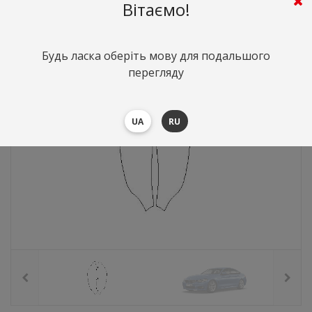
680
грн.
Вартість:
($14.8)
Вітаємо!
Будь ласка оберіть мову для подальшого
перегляду
UA
RU