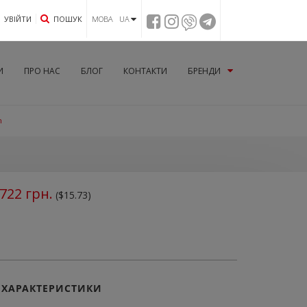
УВIЙТИ
ПОШУК
МОВА UA
И
ПРО НАС
БЛОГ
КОНТАКТИ
БРЕНДИ
m
722
грн.
($15.73)
ХАРАКТЕРИСТИКИ