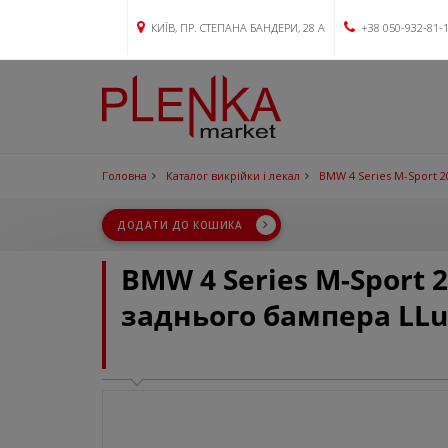
КИЇВ, ПР. СТЕПАНА БАНДЕРИ, 28 А
+38 050-932-81-
Головна
Каталог викрійки і лекал
BMW 4 Series M-Sport 2
ДОДАТИ ДО КОШИКА
BMW 4 Series M-Sport 
заднього бампера LLu