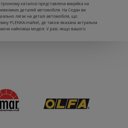
тронному каталозі представлена ​​викрійка на
невеликих деталей автомобіля. На Седан ви
ідеально лягає на деталі автомобіля, що
азину PLENKA.market, де також вказана актуальна
аючи найновіші моделі. У разі, якщо вашого