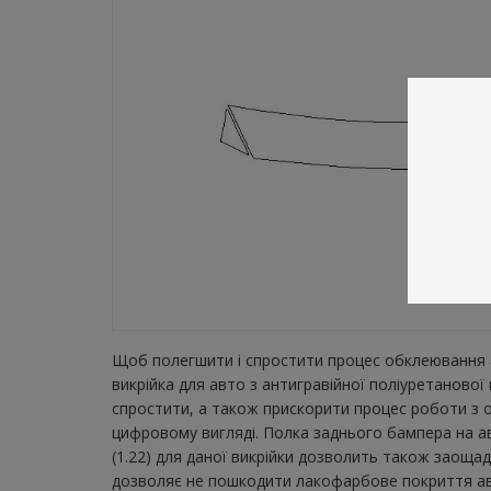
Щоб полегшити і спростити процес обклеювання а
викрійка для авто з антигравійної поліуретаново
спростити, а також прискорити процес роботи з о
цифровому вигляді. Полка заднього бампера на ав
(1.22) для даної викрійки дозволить також заощад
дозволяє не пошкодити лакофарбове покриття авто