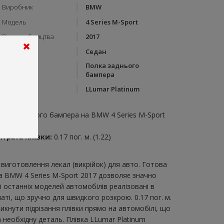
Виробник
BMW
Модель
4 Series M-Sport
Рік виробництва
2017
Тип кузову
Седан
Полка заднього
Категорія
бампера
Бренд
LLumar Platinum
пис:
олка заднього бампера на BMW 4 Series M-Sport
017
итрата плівки:
0.17 пог. м. (1.22)
виготовлення лекал (викрійок) для авто. Готова
а BMW 4 Series M-Sport 2017 дозволяє значно
 останніх моделей автомобілів реалізовані в
і, що зручно для швидкого розкрою. 0.17 пог. м.
икнути підрізання плівки прямо на автомобілі, що
 необхідну деталь. Плівка LLumar Platinum