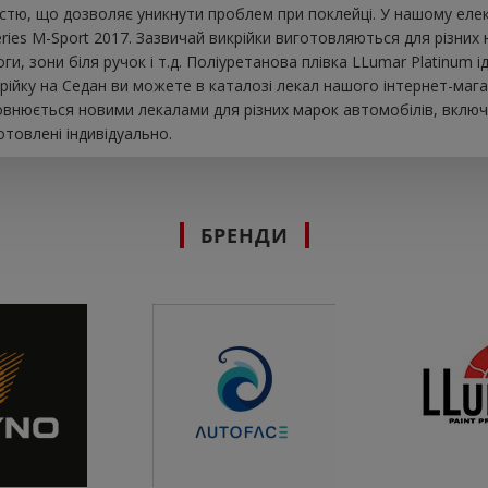
істю, що дозволяє уникнути проблем при поклейці. У нашому елек
es M-Sport 2017. Зазвичай викрійки виготовляються для різних 
оги, зони біля ручок і т.д. Поліуретанова плівка LLumar Platinum 
рійку на Седан ви можете в каталозі лекал нашого інтернет-маг
повнюється новими лекалами для різних марок автомобілів, включ
товлені індивідуально.
БРЕНДИ