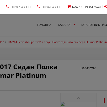
11
+38 067-932-81-11
+38 063-932-81-11
КОШИК
РЕЄСТРАЦІЯ
ГОЛОВНА
КАТАЛОГ
КАТАЛОГ ВИКРІЙК
017
BMW 4 Series M-Sport 2017 Седан Полка заднього бампера LLumar Platinu
2017 Седан Полка
Вартість:
mar Platinum