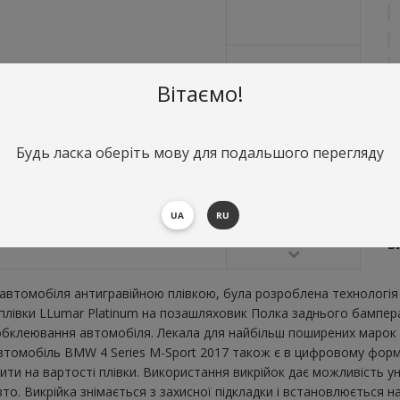
Вітаємо!
Будь ласка оберіть мову для подальшого перегляду
О
П
UA
RU
2
В
втомобіля антигравійною плівкою, була розроблена технологія 
ї плівки LLumar Platinum на позашляховик Полка заднього бампер
бклеювання автомобіля. Лекала для найбільш поширених марок і
томобіль BMW 4 Series M-Sport 2017 також є в цифровому формат
ити на вартості плівки. Використання викрійок дає можливість ун
. Викрійка знімається з захисної підкладки і встановлюється на