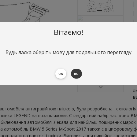
Вітаємо!
Будь ласка оберіть мову для подальшого перегляду
О
С
UA
RU
S
Н
о
В
втомобіля антигравійною плівкою, була розроблена технологія 
ї плівки LEGEND на позашляховик Стандартний набір частково BM
бклеювання автомобіля. Лекала для найбільш поширених марок і
на автомобіль BMW 5 Series M-Sport 2017 також є в цифровому ф
ж заощадити на вартості плівки. Використання викрійок дає можлив