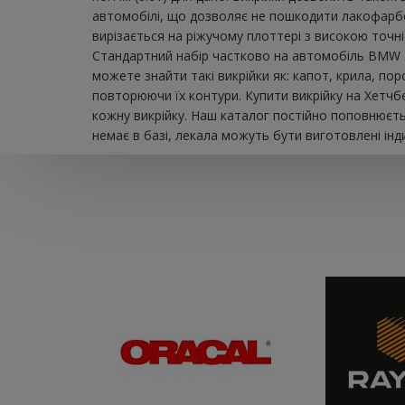
автомобілі, що дозволяє не пошкодити лакофарбов
вирізається на ріжучому плоттері з високою точн
Стандартний набір частково на автомобіль BMW 5 
можете знайти такі викрійки як: капот, крила, по
повторюючи їх контури. Купити викрійку на Хетчб
кожну викрійку. Наш каталог постійно поповнюєть
немає в базі, лекала можуть бути виготовлені інд