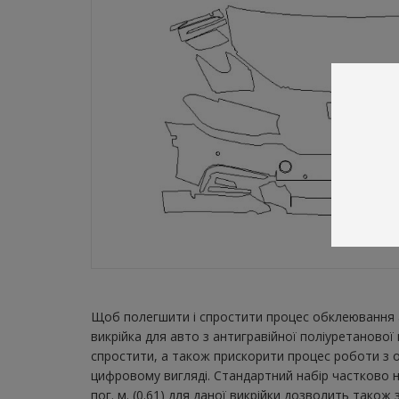
Щоб полегшити і спростити процес обклеювання а
викрійка для авто з антигравійної поліуретаново
спростити, а також прискорити процес роботи з о
цифровому вигляді. Стандартний набір частково 
пог. м. (0.61) для даної викрійки дозволить тако