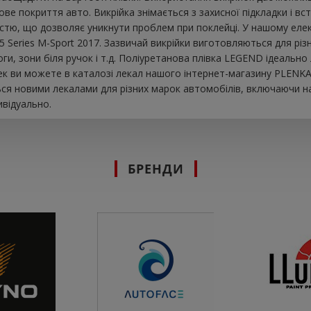
е покриття авто. Викрійка знімається з захисної підкладки і в
істю, що дозволяє уникнути проблем при поклейці. У нашому елек
Series M-Sport 2017. Зазвичай викрійки виготовляються для різ
роги, зони біля ручок і т.д. Поліуретанова плівка LEGEND ідеальн
ек ви можете в каталозі лекал нашого інтернет-магазину PLENKA.
ся новими лекалами для різних марок автомобілів, включаючи на
ивідуально.
БРЕНДИ