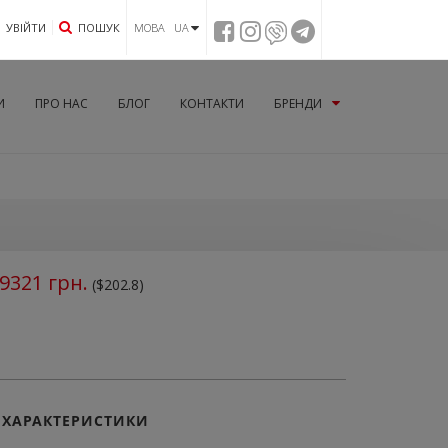
УВIЙТИ
ПОШУК
МОВА UA
И
ПРО НАС
БЛОГ
КОНТАКТИ
БРЕНДИ
9321
грн.
($202.8)
ХАРАКТЕРИСТИКИ