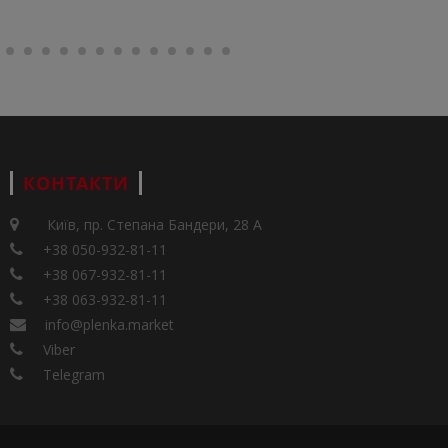
КОНТАКТИ
Київ, пр. Степана Бандери, 28 А
+38 050-932-81-11
+38 067-932-81-11
+38 063-932-81-11
info@plenka.market
Viber
Telegram