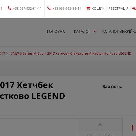
11
+38 067-932-81-11
+38 063-932-81-11
КОШИК
РЕЄСТРАЦІЯ
ГОЛОВНА
КАТАЛОГ
КАТАЛОГ ВИКРІЙК
017
BMW 5 Series M-Sport 2017 Хетчбек Стандартний набір частково LEGEND
2017 Хетчбек
Вартість:
астково LEGEND