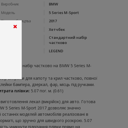
Виробник
BMW
Модель
5 Series M-Sport
Рік виробництва
2017
Тип кузову
Хетчбек
Стандартний набір
Категорія
частково
Бренд
LEGEND
пис:
тандартний набір частково на BMW 5 Series M-
port 2017
абір викрійки для капоту та крил частково, повної
клейки бампера, дзеркал, фар, місць під ручками.
итрата плівки:
5.07 пог. м. (0.61)
виготовлення лекал (викрійок) для авто. Готова
W 5 Series M-Sport 2017 дозволяє значно
 останніх моделей автомобілів реалізовані в
орматі, що зручно для швидкого розкрою. 5.07
ість уникнути підрізання плівки прямо на