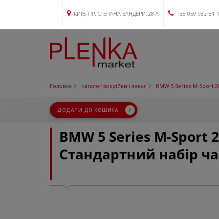
КИЇВ, ПР. СТЕПАНА БАНДЕРИ, 28 А
+38 050-932-81-
Головна
Каталог викрійки і лекал
BMW 5 Series M-Sport 2
ДОДАТИ ДО КОШИКА
BMW 5 Series M-Sport 
Стандартний набір ч