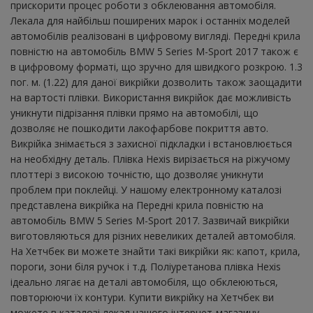
прискорити процес роботи з обклеювання автомобіля.
Лекала для найбільш поширених марок і останніх моделей
автомобілів реалізовані в цифровому вигляді. Передні крила
повністю на автомобіль BMW 5 Series M-Sport 2017 також є
в цифровому форматі, що зручно для швидкого розкрою. 1.3
пог. м. (1.22) для даної викрійки дозволить також заощадити
на вартості плівки. Використання викрійок дає можливість
уникнути підрізання плівки прямо на автомобілі, що
дозволяє не пошкодити лакофарбове покриття авто.
Викрійка знімається з захисної підкладки і встановлюється
на необхідну деталь. Плівка Hexis вирізається на ріжучому
плоттері з високою точністю, що дозволяє уникнути
проблем при поклейці. У нашому електронному каталозі
представлена ​​викрійка на Передні крила повністю на
автомобіль BMW 5 Series M-Sport 2017. Зазвичай викрійки
виготовляються для різних невеликих деталей автомобіля.
На Хетчбек ви можете знайти такі викрійки як: капот, крила,
пороги, зони біля ручок і т.д. Поліуретанова плівка Hexis
ідеально лягає на деталі автомобіля, що обклеюються,
повторюючи їх контури. Купити викрійку на Хетчбек ви
можете в каталозі лекал нашого інтернет-магазину