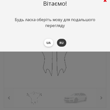
4302
грн.
Вартість:
($93.6)
Вітаємо!
Будь ласка оберіть мову для подальшого
перегляду
UA
RU