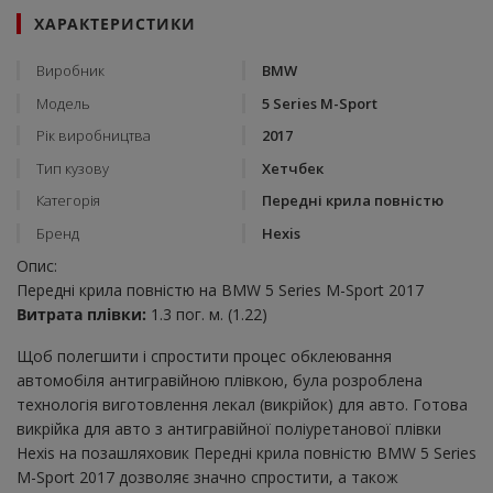
ХАРАКТЕРИСТИКИ
Виробник
BMW
Модель
5 Series M-Sport
Рік виробництва
2017
Тип кузову
Хетчбек
Категорія
Передні крила повністю
Бренд
Hexis
Опис:
Передні крила повністю на BMW 5 Series M-Sport 2017
Витрата плівки:
1.3 пог. м. (1.22)
Щоб полегшити і спростити процес обклеювання
автомобіля антигравійною плівкою, була розроблена
технологія виготовлення лекал (викрійок) для авто. Готова
викрійка для авто з антигравійної поліуретанової плівки
Hexis на позашляховик Передні крила повністю BMW 5 Series
M-Sport 2017 дозволяє значно спростити, а також