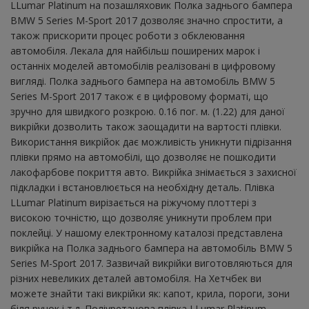
LLumar Platinum на позашляховик Полка заднього бампера
BMW 5 Series M-Sport 2017 дозволяє значно спростити, а
також прискорити процес роботи з обклеювання
автомобіля. Лекала для найбільш поширених марок і
останніх моделей автомобілів реалізовані в цифровому
вигляді. Полка заднього бампера на автомобіль BMW 5
Series M-Sport 2017 також є в цифровому форматі, що
зручно для швидкого розкрою. 0.16 пог. м. (1.22) для даної
викрійки дозволить також заощадити на вартості плівки.
Використання викрійок дає можливість уникнути підрізання
плівки прямо на автомобілі, що дозволяє не пошкодити
лакофарбове покриття авто. Викрійка знімається з захисної
підкладки і встановлюється на необхідну деталь. Плівка
LLumar Platinum вирізається на ріжучому плоттері з
високою точністю, що дозволяє уникнути проблем при
поклейці. У нашому електронному каталозі представлена ​​
викрійка на Полка заднього бампера на автомобіль BMW 5
Series M-Sport 2017. Зазвичай викрійки виготовляються для
різних невеликих деталей автомобіля. На Хетчбек ви
можете знайти такі викрійки як: капот, крила, пороги, зони
біля ручок і т.д. Поліуретанова плівка LLumar Platinum