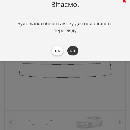
Вітаємо!
681
грн.
Вартість:
($14.81)
Будь ласка оберіть мову для подальшого
перегляду
UA
RU