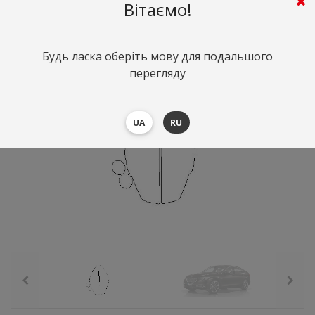
872
грн.
Вартість:
($18.97)
Вітаємо!
Будь ласка оберіть мову для подальшого
перегляду
UA
RU