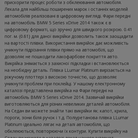
прискорити процес роботи з обклеювання автомобіля.
Лекала для найбільш поширених марок і останніх моделей
автомобілів реалізовані в цифровому вигляді. Фари передні
на автомобіль BMW 5 Series xDrive 2014 також є в
цифровому форматі, що зручно для швидкого розкрою. 0.41
пог. м. (0.61) для даної викрійки дозволить також заощадити
на вартості плівки. Використання викрійок дає можливість
уникнути підрізання плівки прямо на автомобілі, що
дозволяє не пошкодити лакофарбове покриття авто.
Викрійка знімається з захисної підкладки і встановлюється
на необхідну деталь. Плівка LLumar Platinum вирізається на
ріжучому плоттері з високою точністю, що дозволяє
уникнути проблем при поклейці. У нашому електронному
каталозі представлена ​​викрійка на Фари передні на
автомобіль BMW 5 Series xDrive 2014. Зазвичай викрійки
виготовляються для різних невеликих деталей автомобіля.
На Седан ви можете знайти такі викрійки як: капот, крила,
пороги, зони біля ручок і т.д. Поліуретанова плівка LLumar
Platinum ідеально лягає на деталі автомобіля, що
обклеюються, повторюючи їх контури. Купити викрійку на
Седан ви можете в каталозі лекал нашого інтернет-