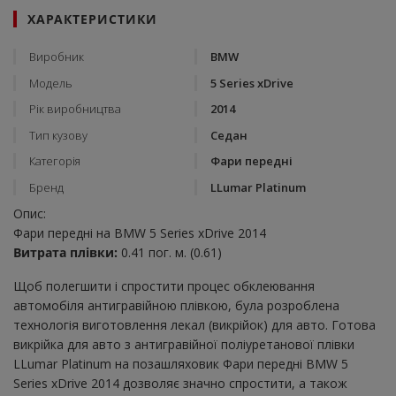
ХАРАКТЕРИСТИКИ
Виробник
BMW
Модель
5 Series xDrive
Рік виробництва
2014
Тип кузову
Седан
Категорія
Фари передні
Бренд
LLumar Platinum
Опис:
Фари передні на BMW 5 Series xDrive 2014
Витрата плівки:
0.41 пог. м. (0.61)
Щоб полегшити і спростити процес обклеювання
автомобіля антигравійною плівкою, була розроблена
технологія виготовлення лекал (викрійок) для авто. Готова
викрійка для авто з антигравійної поліуретанової плівки
LLumar Platinum на позашляховик Фари передні BMW 5
Series xDrive 2014 дозволяє значно спростити, а також