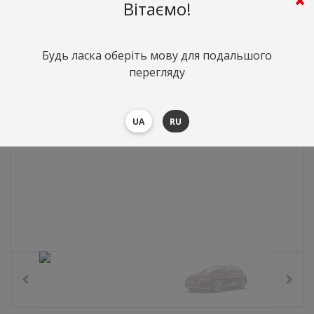
0
грн.
Вартість:
($0)
Вітаємо!
Будь ласка оберіть мову для подальшого
перегляду
UA
RU