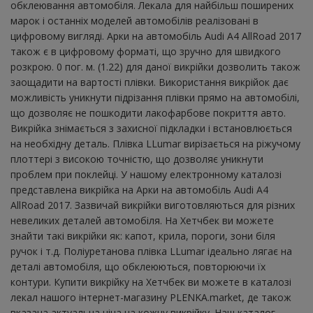
обклеювання автомобіля. Лекала для найбільш поширених
марок і останніх моделей автомобілів реалізовані в
цифровому вигляді. Арки на автомобіль Audi A4 AllRoad 2017
також є в цифровому форматі, що зручно для швидкого
розкрою. 0 пог. м. (1.22) для даної викрійки дозволить також
заощадити на вартості плівки. Використання викрійок дає
можливість уникнути підрізання плівки прямо на автомобілі,
що дозволяє не пошкодити лакофарбове покриття авто.
Викрійка знімається з захисної підкладки і встановлюється
на необхідну деталь. Плівка LLumar вирізається на ріжучому
плоттері з високою точністю, що дозволяє уникнути
проблем при поклейці. У нашому електронному каталозі
представлена ​​викрійка на Арки на автомобіль Audi A4
AllRoad 2017. Зазвичай викрійки виготовляються для різних
невеликих деталей автомобіля. На Хетчбек ви можете
знайти такі викрійки як: капот, крила, пороги, зони біля
ручок і т.д. Поліуретанова плівка LLumar ідеально лягає на
деталі автомобіля, що обклеюються, повторюючи їх
контури. Купити викрійку на Хетчбек ви можете в каталозі
лекал нашого інтернет-магазину PLENKA.market, де також
вказана актуальна ціна на кожну викрійку. Наш каталог