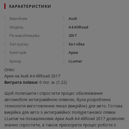
ХАРАКТЕРИСТИКИ
Виробник
Audi
Модель
A4 AllRoad
Рік виробництва
2017
Тип кузову
Хетчбек
Категорія
Арки
Бренд
LLumar
Опис:
Арки на Audi A4 AllRoad 2017
Витрата плівки:
0 пог. м. (1.22)
Щоб полегшити і спростити процес обклеювання
автомобіля антигравійною плівкою, була розроблена
технологія виготовлення лекал (викрійок) для авто. Готова
викрійка для авто з антигравійної поліуретанової плівки
LLumar на позашляховик Арки Audi A4 AllRoad 2017 дозволяє
значно спростити, а також прискорити процес роботи з