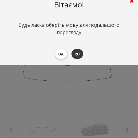
Вітаємо!
1053
грн.
Вартість:
($22.92)
Будь ласка оберіть мову для подальшого
перегляду
UA
RU