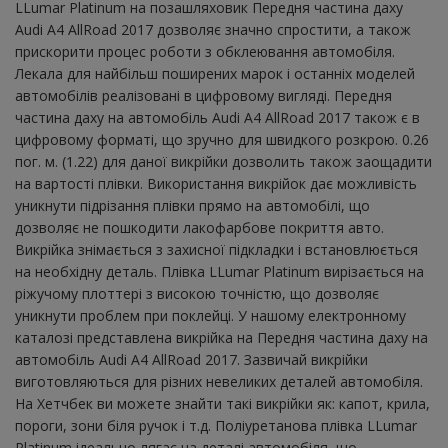
LLumar Platinum на позашляховик Передня частина даху
Audi A4 AllRoad 2017 дозволяє значно спростити, а також
прискорити процес роботи з обклеювання автомобіля.
Лекала для найбільш поширених марок і останніх моделей
автомобілів реалізовані в цифровому вигляді. Передня
частина даху на автомобіль Audi A4 AllRoad 2017 також є в
цифровому форматі, що зручно для швидкого розкрою. 0.26
пог. м. (1.22) для даної викрійки дозволить також заощадити
на вартості плівки. Використання викрійок дає можливість
уникнути підрізання плівки прямо на автомобілі, що
дозволяє не пошкодити лакофарбове покриття авто.
Викрійка знімається з захисної підкладки і встановлюється
на необхідну деталь. Плівка LLumar Platinum вирізається на
ріжучому плоттері з високою точністю, що дозволяє
уникнути проблем при поклейці. У нашому електронному
каталозі представлена ​​викрійка на Передня частина даху на
автомобіль Audi A4 AllRoad 2017. Зазвичай викрійки
виготовляються для різних невеликих деталей автомобіля.
На Хетчбек ви можете знайти такі викрійки як: капот, крила,
пороги, зони біля ручок і т.д. Поліуретанова плівка LLumar
Platinum ідеально лягає на деталі автомобіля, що