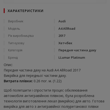
ХАРАКТЕРИСТИКИ
Виробник
Audi
Модель
A4 AllRoad
Рік виробництва
2017
Тип кузову
Хетчбек
Категорія
Передня частина даху
Бренд
LLumar Platinum
Опис:
Передня частина даху на Audi A4 AllRoad 2017
Викрійка для передньої частини даху.
Витрата плівки:
0.26 пог. м. (1.22)
Щоб полегшити і спростити процес обклеювання
автомобіля антигравійною плівкою, була розроблена
технологія виготовлення лекал (викрійок) для авто. Готова
викрійка для авто з антигравійної поліуретанової плівки