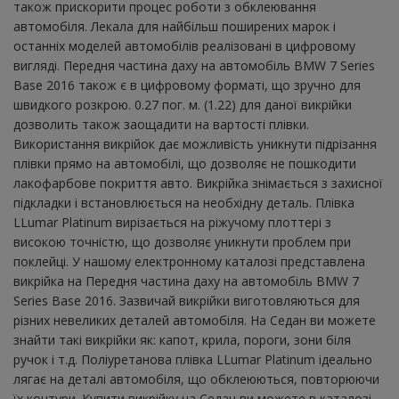
також прискорити процес роботи з обклеювання
автомобіля. Лекала для найбільш поширених марок і
останніх моделей автомобілів реалізовані в цифровому
вигляді. Передня частина даху на автомобіль BMW 7 Series
Base 2016 також є в цифровому форматі, що зручно для
швидкого розкрою. 0.27 пог. м. (1.22) для даної викрійки
дозволить також заощадити на вартості плівки.
Використання викрійок дає можливість уникнути підрізання
плівки прямо на автомобілі, що дозволяє не пошкодити
лакофарбове покриття авто. Викрійка знімається з захисної
підкладки і встановлюється на необхідну деталь. Плівка
LLumar Platinum вирізається на ріжучому плоттері з
високою точністю, що дозволяє уникнути проблем при
поклейці. У нашому електронному каталозі представлена ​​
викрійка на Передня частина даху на автомобіль BMW 7
Series Base 2016. Зазвичай викрійки виготовляються для
різних невеликих деталей автомобіля. На Седан ви можете
знайти такі викрійки як: капот, крила, пороги, зони біля
ручок і т.д. Поліуретанова плівка LLumar Platinum ідеально
лягає на деталі автомобіля, що обклеюються, повторюючи
їх контури. Купити викрійку на Седан ви можете в каталозі