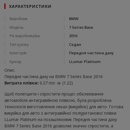
ХАРАКТЕРИСТИКИ
Виробник
BMW
Модель
7 Series Base
Рік виробництва
2016
Тип кузову
Седан
Категорія
Передня частина даху
Бренд
LLumar Platinum
Опис:
Передня частина даху на BMW 7 Series Base 2016
Витрата плівки:
0.27 пог. м. (1.22)
Щоб полегшити і спростити процес обклеювання
автомобіля антигравійною плівкою, була розроблена
технологія виготовлення лекал (викрійок) для авто. Готова
викрійка для авто з антигравійної поліуретанової плівки
LLumar Platinum на позашляховик Передня частина даху
BMW 7 Series Base 2016 дозволяє значно спростити, а