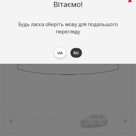
1147
грн.
Вартість:
($24.99)
Вітаємо!
Будь ласка оберіть мову для подальшого
перегляду
UA
RU