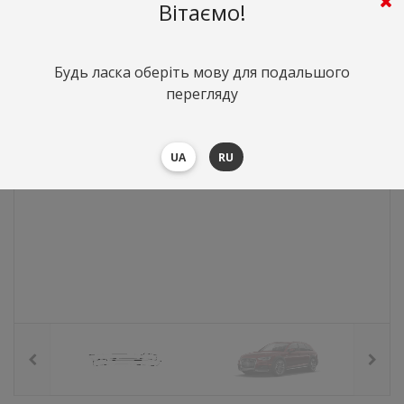
806
грн.
Вартість:
($17.56)
Вітаємо!
Будь ласка оберіть мову для подальшого
перегляду
UA
RU