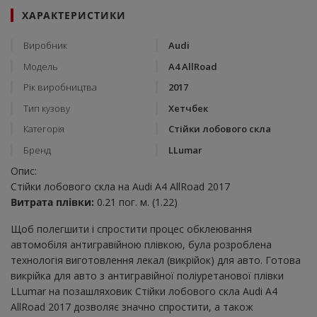
ХАРАКТЕРИСТИКИ
Виробник
Audi
Модель
A4 AllRoad
Рік виробництва
2017
Тип кузову
Хетчбек
Категорія
Стійки лобового скла
Бренд
LLumar
Опис:
Стійки лобового скла на Audi A4 AllRoad 2017
Витрата плівки:
0.21 пог. м. (1.22)
Щоб полегшити і спростити процес обклеювання
автомобіля антигравійною плівкою, була розроблена
технологія виготовлення лекал (викрійок) для авто. Готова
викрійка для авто з антигравійної поліуретанової плівки
LLumar на позашляховик Стійки лобового скла Audi A4
AllRoad 2017 дозволяє значно спростити, а також