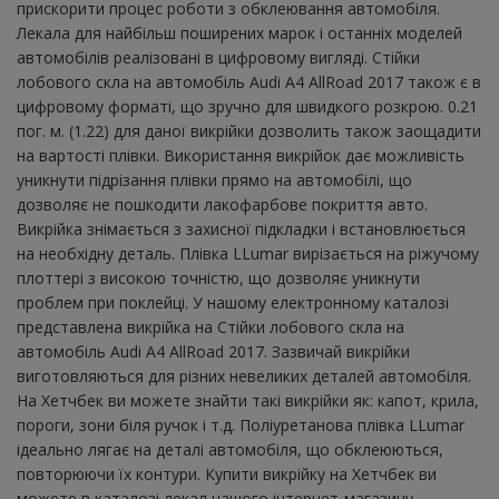
прискорити процес роботи з обклеювання автомобіля.
Лекала для найбільш поширених марок і останніх моделей
автомобілів реалізовані в цифровому вигляді. Стійки
лобового скла на автомобіль Audi A4 AllRoad 2017 також є в
цифровому форматі, що зручно для швидкого розкрою. 0.21
пог. м. (1.22) для даної викрійки дозволить також заощадити
на вартості плівки. Використання викрійок дає можливість
уникнути підрізання плівки прямо на автомобілі, що
дозволяє не пошкодити лакофарбове покриття авто.
Викрійка знімається з захисної підкладки і встановлюється
на необхідну деталь. Плівка LLumar вирізається на ріжучому
плоттері з високою точністю, що дозволяє уникнути
проблем при поклейці. У нашому електронному каталозі
представлена ​​викрійка на Стійки лобового скла на
автомобіль Audi A4 AllRoad 2017. Зазвичай викрійки
виготовляються для різних невеликих деталей автомобіля.
На Хетчбек ви можете знайти такі викрійки як: капот, крила,
пороги, зони біля ручок і т.д. Поліуретанова плівка LLumar
ідеально лягає на деталі автомобіля, що обклеюються,
повторюючи їх контури. Купити викрійку на Хетчбек ви
можете в каталозі лекал нашого інтернет-магазину