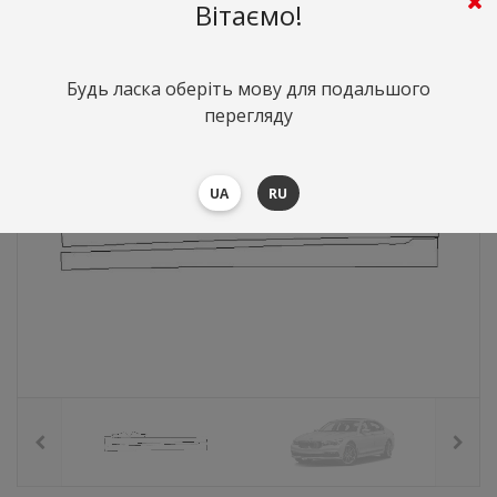
4148
грн.
Вартість:
($90.4)
Вітаємо!
Будь ласка оберіть мову для подальшого
перегляду
UA
RU