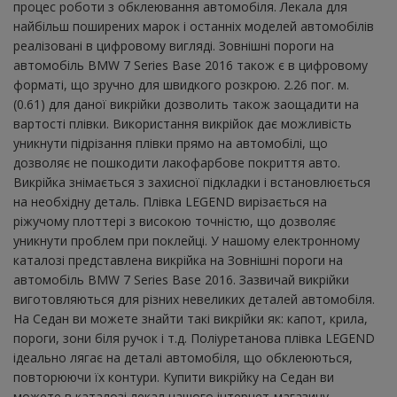
процес роботи з обклеювання автомобіля. Лекала для
найбільш поширених марок і останніх моделей автомобілів
реалізовані в цифровому вигляді. Зовнішні пороги на
автомобіль BMW 7 Series Base 2016 також є в цифровому
форматі, що зручно для швидкого розкрою. 2.26 пог. м.
(0.61) для даної викрійки дозволить також заощадити на
вартості плівки. Використання викрійок дає можливість
уникнути підрізання плівки прямо на автомобілі, що
дозволяє не пошкодити лакофарбове покриття авто.
Викрійка знімається з захисної підкладки і встановлюється
на необхідну деталь. Плівка LEGEND вирізається на
ріжучому плоттері з високою точністю, що дозволяє
уникнути проблем при поклейці. У нашому електронному
каталозі представлена ​​викрійка на Зовнішні пороги на
автомобіль BMW 7 Series Base 2016. Зазвичай викрійки
виготовляються для різних невеликих деталей автомобіля.
На Седан ви можете знайти такі викрійки як: капот, крила,
пороги, зони біля ручок і т.д. Поліуретанова плівка LEGEND
ідеально лягає на деталі автомобіля, що обклеюються,
повторюючи їх контури. Купити викрійку на Седан ви
можете в каталозі лекал нашого інтернет-магазину