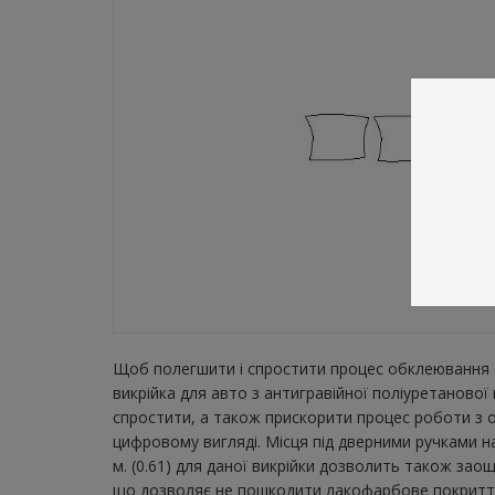
Щоб полегшити і спростити процес обклеювання а
викрійка для авто з антигравійної поліуретаново
спростити, а також прискорити процес роботи з о
цифровому вигляді. Місця під дверними ручками н
м. (0.61) для даної викрійки дозволить також зао
що дозволяє не пошкодити лакофарбове покриття а