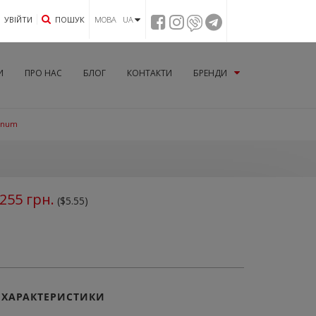
УВIЙТИ
ПОШУК
МОВА UA
И
ПРО НАС
БЛОГ
КОНТАКТИ
БРЕНДИ
tinum
255
грн.
($5.55)
ХАРАКТЕРИСТИКИ