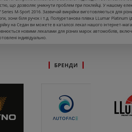
істю, що дозволяє уникнути проблем при поклейці. У нашому елек
Series M-Sport 2016. Зазвичай викрійки виготовляються для різн
оги, зони біля ручок і т.д. Поліуретанова плівка LLumar Platinum 
рійку на Седан ви можете в каталозі лекал нашого інтернет-маг
повнюється новими лекалами для різних марок автомобілів, включ
товлені індивідуально.
БРЕНДИ