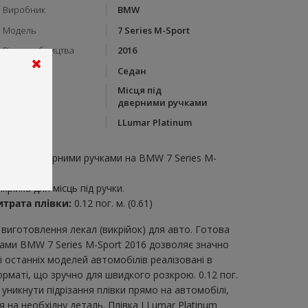
Виробник
BMW
Модель
7 Series M-Sport
Рік виробництва
2016
Тип кузову
Седан
Місця під
Категорія
дверними ручками
Бренд
LLumar Platinum
пис:
ісця під дверними ручками на BMW 7 Series M-
port 2016
крійка для місць під ручки.
итрата плівки:
0.12 пог. м. (0.61)
виготовлення лекал (викрійок) для авто. Готова
чками BMW 7 Series M-Sport 2016 дозволяє значно
 останніх моделей автомобілів реалізовані в
рматі, що зручно для швидкого розкрою. 0.12 пог.
уникнути підрізання плівки прямо на автомобілі,
 на необхідну деталь. Плівка LLumar Platinum