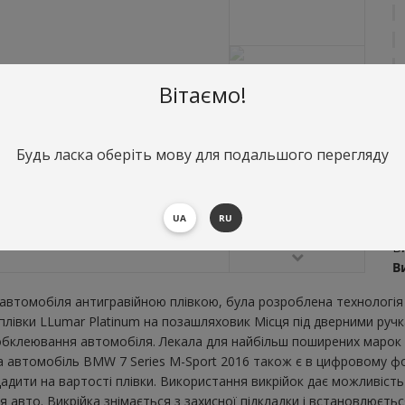
Вітаємо!
Будь ласка оберіть мову для подальшого перегляду
О
М
UA
RU
S
Ви
В
втомобіля антигравійною плівкою, була розроблена технологія 
ї плівки LLumar Platinum на позашляховик Місця під дверними ру
бклеювання автомобіля. Лекала для найбільш поширених марок і
а автомобіль BMW 7 Series M-Sport 2016 також є в цифровому фо
щадити на вартості плівки. Використання викрійок дає можливість 
вто. Викрійка знімається з захисної підкладки і встановлюється