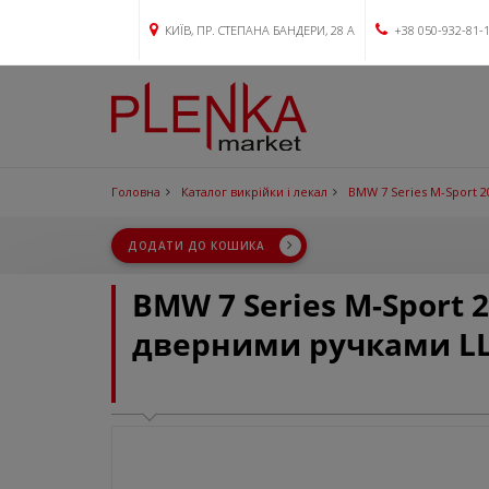
КИЇВ, ПР. СТЕПАНА БАНДЕРИ, 28 А
+38 050-932-81-
Головна
Каталог викрійки і лекал
BMW 7 Series M-Sport 2
ДОДАТИ ДО КОШИКА
BMW 7 Series M-Sport 
дверними ручками LL