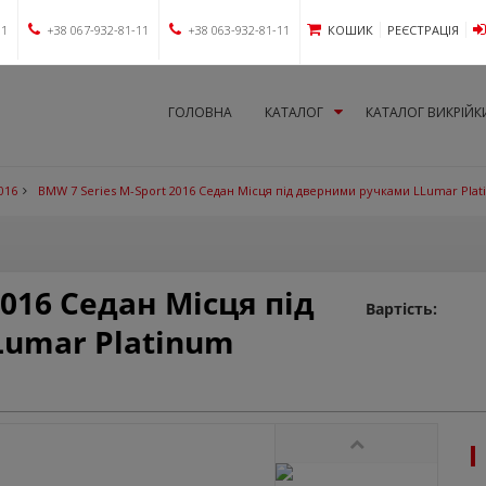
11
+38 067-932-81-11
+38 063-932-81-11
КОШИК
РЕЄСТРАЦІЯ
ГОЛОВНА
КАТАЛОГ
КАТАЛОГ ВИКРІЙК
016
BMW 7 Series M-Sport 2016 Седан Місця під дверними ручками LLumar Pla
2016 Седан Місця під
Вартість:
umar Platinum