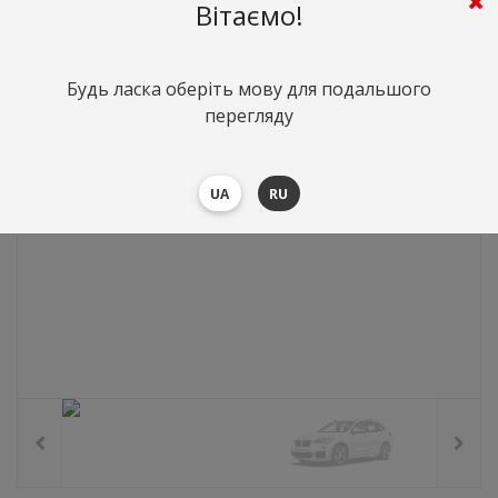
0
грн.
Вартість:
($0)
Вітаємо!
Будь ласка оберіть мову для подальшого
перегляду
UA
RU