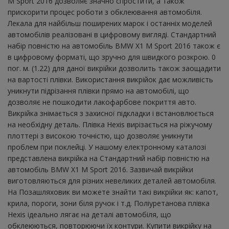
M Sport 2016 дозволяє значно спростити, а також
прискорити процес роботи з обклеювання автомобіля.
Лекала для найбільш поширених марок і останніх моделей
автомобілів реалізовані в цифровому вигляді. Стандартний
набір повністю на автомобіль BMW X1 M Sport 2016 також є
в цифровому форматі, що зручно для швидкого розкрою. 0
пог. м. (1.22) для даної викрійки дозволить також заощадити
на вартості плівки. Використання викрійок дає можливість
уникнути підрізання плівки прямо на автомобілі, що
дозволяє не пошкодити лакофарбове покриття авто.
Викрійка знімається з захисної підкладки і встановлюється
на необхідну деталь. Плівка Hexis вирізається на ріжучому
плоттері з високою точністю, що дозволяє уникнути
проблем при поклейці. У нашому електронному каталозі
представлена ​​викрійка на Стандартний набір повністю на
автомобіль BMW X1 M Sport 2016. Зазвичай викрійки
виготовляються для різних невеликих деталей автомобіля.
На Позашляховик ви можете знайти такі викрійки як: капот,
крила, пороги, зони біля ручок і т.д. Поліуретанова плівка
Hexis ідеально лягає на деталі автомобіля, що
обклеюються, повторюючи їх контури. Купити викрійку на