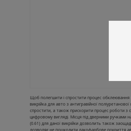
Щоб полегшити і спростити процес обклеювання а
викрійка для авто з антигравійної поліуретаново
спростити, а також прискорити процес роботи з о
цифровому вигляді. Місця під дверними ручками н
(0.61) для даної викрійки дозволить також заощад
дозволяє не пошкодити лакофарбове покриття авто