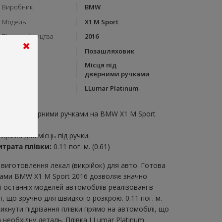
Виробник
BMW
Модель
X1 M Sport
Рік виробництва
2016
Тип кузову
Позашляховик
Місця під
Категорія
дверними ручками
Бренд
LLumar Platinum
пис:
ісця під дверними ручками на BMW X1 M Sport
016
крійка для місць під ручки.
итрата плівки:
0.11 пог. м. (0.61)
виготовлення лекал (викрійок) для авто. Готова
чками BMW X1 M Sport 2016 дозволяє значно
 останніх моделей автомобілів реалізовані в
 що зручно для швидкого розкрою. 0.11 пог. м.
икнути підрізання плівки прямо на автомобілі, що
 необхідну деталь. Плівка LLumar Platinum