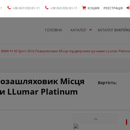
11
+38 067-932-81-11
+38 063-932-81-11
КОШИК
РЕЄСТРАЦІЯ
ГОЛОВНА
КАТАЛОГ
КАТАЛОГ ВИКРІЙК
BMW X1 M Sport 2016 Позашляховик Місця під дверними ручками LLumar Platin
Позашляховик Місця
Вартість:
и LLumar Platinum