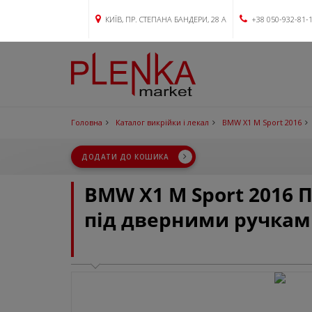
КИЇВ, ПР. СТЕПАНА БАНДЕРИ, 28 А
+38 050-932-81-
Головна
Каталог викрійки і лекал
BMW X1 M Sport 2016
ДОДАТИ ДО КОШИКА
BMW X1 M Sport 2016 
під дверними ручкам