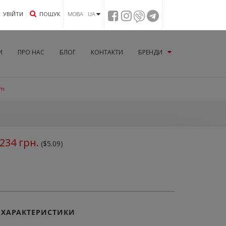
УВIЙТИ
ПОШУК
МОВА UA
И
ПРО НАС
БЛОГ
КОНТАКТИ
БРЕНДИ
um
234
грн.
($5.09)
ХАРАКТЕРИСТИКИ