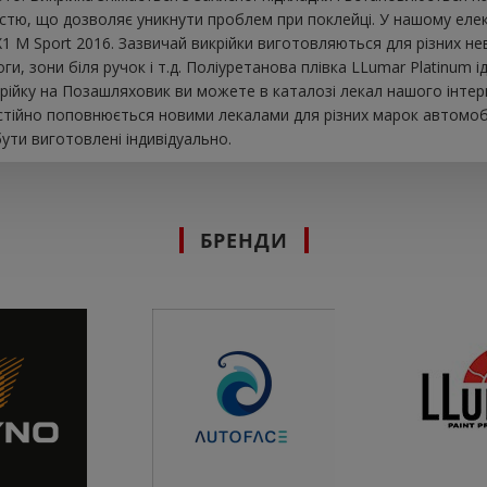
істю, що дозволяє уникнути проблем при поклейці. У нашому елек
1 M Sport 2016. Зазвичай викрійки виготовляються для різних н
оги, зони біля ручок і т.д. Поліуретанова плівка LLumar Platinum 
рійку на Позашляховик ви можете в каталозі лекал нашого інтер
остійно поповнюється новими лекалами для різних марок автомобі
ути виготовлені індивідуально.
БРЕНДИ