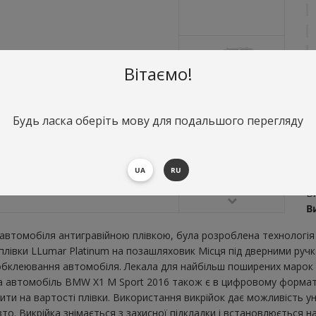
Вітаємо!
Будь ласка оберіть мову для подальшого перегляду
О
М
UA
RU
2
Ви
В
втомобіля антигравійною плівкою, була розроблена технологія 
ї плівки LLumar Platinum на позашляховик Місця під дверними ру
бклеювання автомобіля. Лекала для найбільш поширених марок і
а автомобіль BMW X1 M Sport 2016 також є в цифровому форматі,
ити на вартості плівки. Використання викрійок дає можливість ун
. Викрійка знімається з захисної підкладки і встановлюється на