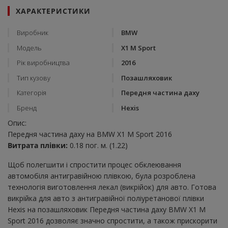
ХАРАКТЕРИСТИКИ
Виробник
BMW
Модель
X1 M Sport
Рік виробництва
2016
Тип кузову
Позашляховик
Категорія
Передня частина даху
Бренд
Hexis
Опис:
Передня частина даху на BMW X1 M Sport 2016
Витрата плівки:
0.18 пог. м. (1.22)
Щоб полегшити і спростити процес обклеювання
автомобіля антигравійною плівкою, була розроблена
технологія виготовлення лекал (викрійок) для авто. Готова
викрійка для авто з антигравійної поліуретанової плівки
Hexis на позашляховик Передня частина даху BMW X1 M
Sport 2016 дозволяє значно спростити, а також прискорити