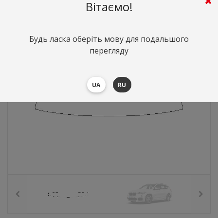
596
грн.
Вартість:
($12.96)
Вітаємо!
Будь ласка оберіть мову для подальшого
перегляду
UA
RU