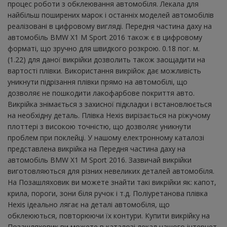
процес роботи з обклеювання автомобіля. Лекала для
найбільш поширених марок і останніх моделей автомобілів
реалізовані в цифровому вигляді. Передня частина даху на
автомобіль BMW X1 M Sport 2016 також є в цифровому
форматі, що зручно для швидкого розкрою. 0.18 пог. м.
(1.22) для даної викрійки дозволить також заощадити на
вартості плівки. Використання викрійок дає можливість
уникнути підрізання плівки прямо на автомобілі, що
дозволяє не пошкодити лакофарбове покриття авто.
Викрійка знімається з захисної підкладки і встановлюється
на необхідну деталь. Плівка Hexis вирізається на ріжучому
плоттері з високою точністю, що дозволяє уникнути
проблем при поклейці. У нашому електронному каталозі
представлена ​​викрійка на Передня частина даху на
автомобіль BMW X1 M Sport 2016. Зазвичай викрійки
виготовляються для різних невеликих деталей автомобіля.
На Позашляховик ви можете знайти такі викрійки як: капот,
крила, пороги, зони біля ручок і т.д. Поліуретанова плівка
Hexis ідеально лягає на деталі автомобіля, що
обклеюються, повторюючи їх контури. Купити викрійку на
Позашляховик ви можете в каталозі лекал нашого інтернет-