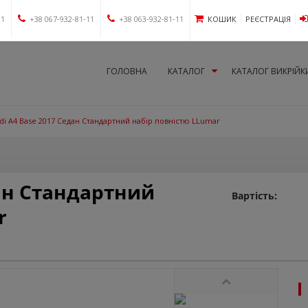
11
+38 067-932-81-11
+38 063-932-81-11
КОШИК
РЕЄСТРАЦІЯ
ГОЛОВНА
КАТАЛОГ
КАТАЛОГ ВИКРІЙК
di A4 Base 2017 Седан Стандартний набір повністю LLumar
дан Стандартний
Вартість:
r