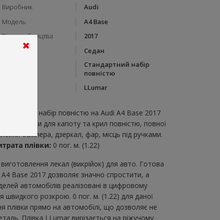
Виробник
Audi
Модель
A4 Base
Рік виробництва
2017
Тип кузову
Седан
Стандартний набір
Категорія
повністю
Бренд
LLumar
пис:
тандартний набір повністю на Audi A4 Base 2017
абір викрійки для капоту та крил повністю, повної
клейки бампера, дзеркал, фар, місць під ручками.
итрата плівки:
0 пог. м. (1.22)
виготовлення лекал (викрійок) для авто. Готова
i A4 Base 2017 дозволяє значно спростити, а
делей автомобілів реалізовані в цифровому
швидкого розкрою. 0 пог. м. (1.22) для даної
ня плівки прямо на автомобілі, що дозволяє не
еталь. Плівка LLumar вирізається на ріжучому