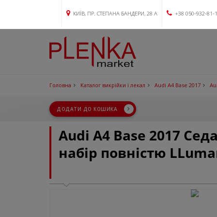
КИЇВ, ПР. СТЕПАНА БАНДЕРИ, 28 А
+38 050-932-81-
Головна
Каталог викрійки і лекал
Audi A4 Base 2017
Au
ДОДАТИ ДО КОШИКА
Audi A4 Base 2017 Се
набір повністю LLuma