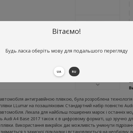
Вітаємо!
Будь ласка оберіть мову для подальшого перегляду
О
С
UA
RU
Н
о
В
втомобіля антигравійною плівкою, була розроблена технологія 
ї плівки LLumar на позашляховик Стандартний набір повністю Aud
втомобіля. Лекала для найбільш поширених марок і останніх мо
ь Audi A4 Base 2017 також є в цифровому форматі, що зручно для 
плівки. Використання викрійок дає можливість уникнути підрізан
німається з захисної підкладки і встановлюється на необхідну д