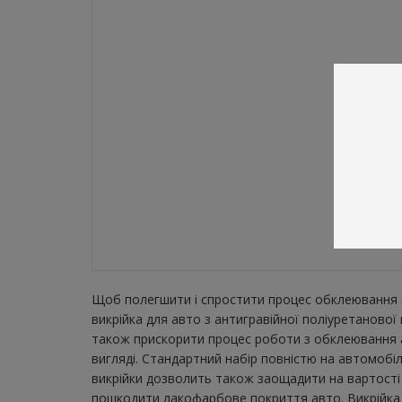
Щоб полегшити і спростити процес обклеювання а
викрійка для авто з антигравійної поліуретаново
також прискорити процес роботи з обклеювання а
вигляді. Стандартний набір повністю на автомобіл
викрійки дозволить також заощадити на вартості 
пошкодити лакофарбове покриття авто. Викрійка з