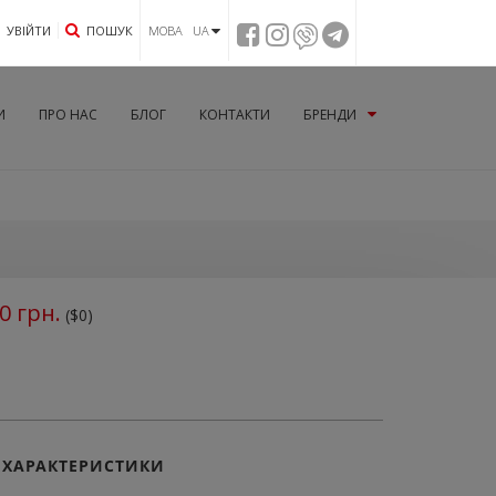
УВIЙТИ
ПОШУК
МОВА UA
И
ПРО НАС
БЛОГ
КОНТАКТИ
БРЕНДИ
0
грн.
($0)
ХАРАКТЕРИСТИКИ