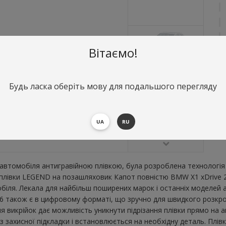
Вітаємо!
Будь ласка оберіть мову для подальшого перегляду
О
К
В
UA
RU
втомобіля антигравійною плівкою, була розроблена технологія 
ї плівки LEGEND на позашляховик Капот повністю BMW X1 xDrive 
ля. Лекала для найбільш поширених марок і останніх моделей а
 також є в цифровому форматі, що зручно для швидкого розкрою. 
я викрійок дає можливість уникнути підрізання плівки прямо на 
 захисної підкладки і встановлюється на необхідну деталь. Плів