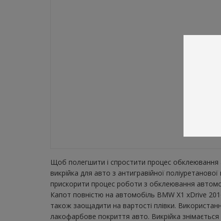
Щоб полегшити і спростити процес обклеювання а
викрійка для авто з антигравійної поліуретаново
прискорити процес роботи з обклеювання автомобі
Капот повністю на автомобіль BMW X1 xDrive 2016
також заощадити на вартості плівки. Використанн
лакофарбове покриття авто. Викрійка знімається з