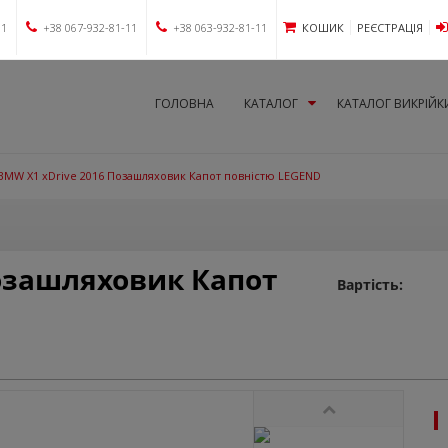
11
+38 067-932-81-11
+38 063-932-81-11
КОШИК
РЕЄСТРАЦІЯ
ГОЛОВНА
КАТАЛОГ
КАТАЛОГ ВИКРІЙК
BMW X1 xDrive 2016 Позашляховик Капот повністю LEGEND
озашляховик Капот
Вартість: