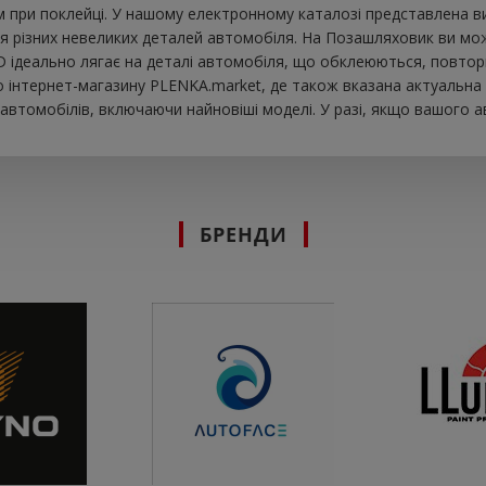
 при поклейці. У нашому електронному каталозі представлена ​​
я різних невеликих деталей автомобіля. На Позашляховик ви може
ND ідеально лягає на деталі автомобіля, що обклеюються, повтор
інтернет-магазину PLENKA.market, де також вказана актуальна ц
втомобілів, включаючи найновіші моделі. У разі, якщо вашого а
БРЕНДИ