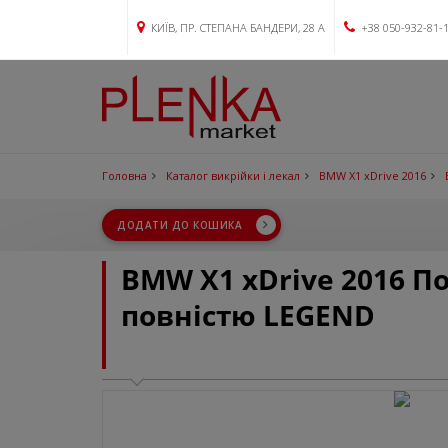
КИЇВ, ПР. СТЕПАНА БАНДЕРИ, 28 А
+38 050-932-81-
Головна
Каталог викрійки і лекал
BMW X1 xDrive 2016
ДОДАТИ ДО КОШИКА
BMW X1 xDrive 2016 П
повністю LEGEND