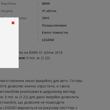
Виробник
BMW
Модель
X1 xDrive
Рік виробництва
2016
Тип кузову
Позашляховик
Категорія
Капот повністю
Бренд
LEGEND
пис:
апот повністю на BMW X1 xDrive 2016
итрата плівки:
0 пог. м. (1.22)
виготовлення лекал (викрійок) для авто. Готова
2016 дозволяє значно спростити, а також
втомобілів реалізовані в цифровому вигляді.
0 пог. м. (1.22) для даної викрійки дозволить
автомобілі, що дозволяє не пошкодити
ка LEGEND вирізається на ріжучому плоттері з