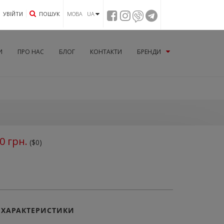
УВIЙТИ
ПОШУК
МОВА UA
И
ПРО НАС
БЛОГ
КОНТАКТИ
БРЕНДИ
0
грн.
($0)
ХАРАКТЕРИСТИКИ