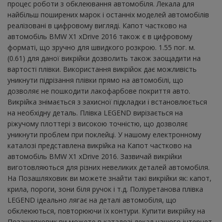
процес роботи з обклеювання автомобіля. Лекала для
найбільш поширених марок і останніх моделей автомобілів
реалізовані в цифровому вигляді. Капот частково на
автомобіль BMW X1 xDrive 2016 також є в цифровому
форматі, що зручно для швидкого розкрою. 1.55 пог. м.
(0.61) для даної викрійки дозволить також заощадити на
вартості плівки. Використання викрійок дає можливість
уникнути підрізання плівки прямо на автомобілі, що
дозволяє не пошкодити лакофарбове покриття авто.
Викрійка знімається з захисної підкладки і встановлюється
на необхідну деталь. Плівка LEGEND вирізається на
ріжучому плоттері з високою точністю, що дозволяє
уникнути проблем при поклейці. У нашому електронному
каталозі представлена ​​викрійка на Капот частково на
автомобіль BMW X1 xDrive 2016. Зазвичай викрійки
виготовляються для різних невеликих деталей автомобіля.
На Позашляховик ви можете знайти такі викрійки як: капот,
крила, пороги, зони біля ручок і т.д. Поліуретанова плівка
LEGEND ідеально лягає на деталі автомобіля, що
обклеюються, повторюючи їх контури. Купити викрійку на
Позашляховик ви можете в каталозі лекал нашого інтернет-