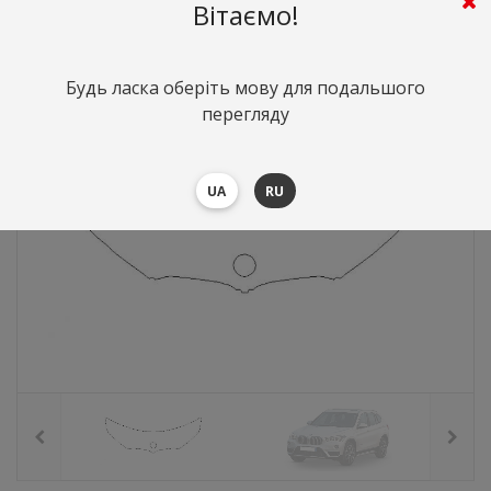
2845
грн.
Вартість:
($62)
Вітаємо!
Будь ласка оберіть мову для подальшого
перегляду
UA
RU