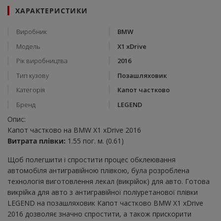
ХАРАКТЕРИСТИКИ
Виробник
BMW
Модель
X1 xDrive
Рік виробництва
2016
Тип кузову
Позашляховик
Категорія
Капот частково
Бренд
LEGEND
Опис:
Капот частково на BMW X1 xDrive 2016
Витрата плівки:
1.55 пог. м. (0.61)
Щоб полегшити і спростити процес обклеювання
автомобіля антигравійною плівкою, була розроблена
технологія виготовлення лекал (викрійок) для авто. Готова
викрійка для авто з антигравійної поліуретанової плівки
LEGEND на позашляховик Капот частково BMW X1 xDrive
2016 дозволяє значно спростити, а також прискорити