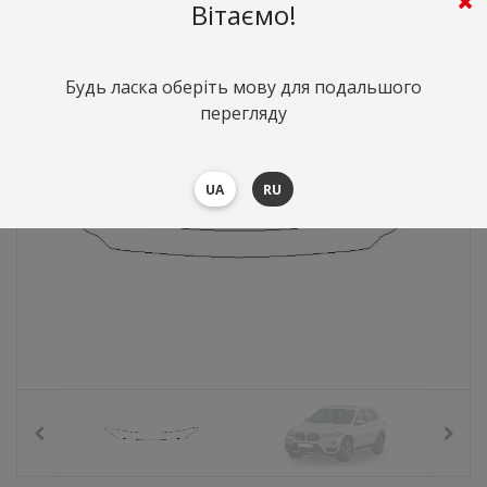
783
грн.
Вартість:
($17.04)
Вітаємо!
Будь ласка оберіть мову для подальшого
перегляду
UA
RU