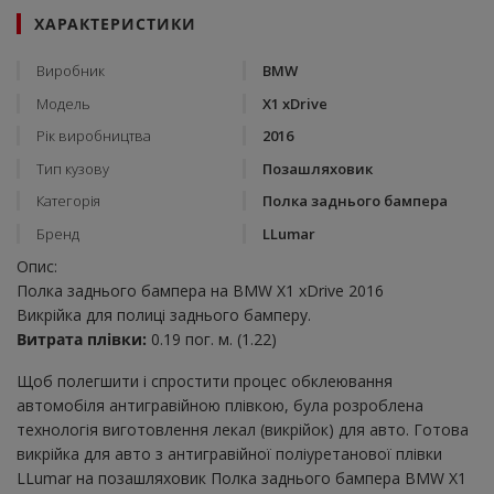
ХАРАКТЕРИСТИКИ
Виробник
BMW
Модель
X1 xDrive
Рік виробництва
2016
Тип кузову
Позашляховик
Категорія
Полка заднього бампера
Бренд
LLumar
Опис:
Полка заднього бампера на BMW X1 xDrive 2016
Викрійка для полиці заднього бамперу.
Витрата плівки:
0.19 пог. м. (1.22)
Щоб полегшити і спростити процес обклеювання
автомобіля антигравійною плівкою, була розроблена
технологія виготовлення лекал (викрійок) для авто. Готова
викрійка для авто з антигравійної поліуретанової плівки
LLumar на позашляховик Полка заднього бампера BMW X1