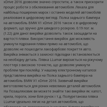
xDrive 2016 дозволяє значно спростити, а також прискорити
процес роботи з обклеювання автомобіля. Лекала для
найбільш поширених марок і останніх моделей автомобілів
реалізовані в цифровому вигляді. Полка заднього бампера
на автомобіль BMW X1 xDrive 2016 також є в цифровому
форматі, що зручно для швидкого розкрою. 0.19 пог. м.
(1.22) для даної викрійки дозволить також заощадити на
вартості плівки. Використання викрійок дає можливість
уникнути підрізання плівки прямо на автомобілі, що
дозволяє не пошкодити лакофарбове покриття авто.
Викрійка знімається з захисної підкладки і встановлюється
на необхідну деталь. Плівка LLumar вирізається на ріжучому
плоттері з високою точністю, що дозволяє уникнути
проблем при поклейці. У нашому електронному каталозі
представлена ​​викрійка на Полка заднього бампера на
автомобіль BMW X1 xDrive 2016. Зазвичай викрійки
виготовляються для різних невеликих деталей автомобіля.
На Позашляховик ви можете знайти такі викрійки як: капот,
крила, пороги, зони біля ручок і т.д. Поліуретанова плівка
LLumar ідеально лягає на деталі автомобіля, що
обклеюються, повторюючи їх контури. Купити викрійку на