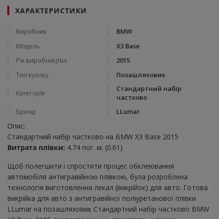
ХАРАКТЕРИСТИКИ
Виробник
BMW
Модель
X3 Base
Рік виробництва
2015
Тип кузову
Позашляховик
Стандартний набір
Категорія
частково
Бренд
LLumar
Опис:
Стандартний набір частково на BMW X3 Base 2015
Витрата плівки:
4.74 пог. м. (0.61)
Щоб полегшити і спростити процес обклеювання
автомобіля антигравійною плівкою, була розроблена
технологія виготовлення лекал (викрійок) для авто. Готова
викрійка для авто з антигравійної поліуретанової плівки
LLumar на позашляховик Стандартний набір частково BMW