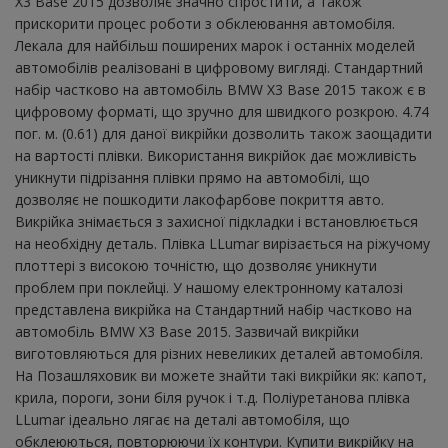
X3 Base 2015 дозволяє значно спростити, а також
прискорити процес роботи з обклеювання автомобіля.
Лекала для найбільш поширених марок і останніх моделей
автомобілів реалізовані в цифровому вигляді. Стандартний
набір частково на автомобіль BMW X3 Base 2015 також є в
цифровому форматі, що зручно для швидкого розкрою. 4.74
пог. м. (0.61) для даної викрійки дозволить також заощадити
на вартості плівки. Використання викрійок дає можливість
уникнути підрізання плівки прямо на автомобілі, що
дозволяє не пошкодити лакофарбове покриття авто.
Викрійка знімається з захисної підкладки і встановлюється
на необхідну деталь. Плівка LLumar вирізається на ріжучому
плоттері з високою точністю, що дозволяє уникнути
проблем при поклейці. У нашому електронному каталозі
представлена ​​викрійка на Стандартний набір частково на
автомобіль BMW X3 Base 2015. Зазвичай викрійки
виготовляються для різних невеликих деталей автомобіля.
На Позашляховик ви можете знайти такі викрійки як: капот,
крила, пороги, зони біля ручок і т.д. Поліуретанова плівка
LLumar ідеально лягає на деталі автомобіля, що
обклеюються, повторюючи їх контури. Купити викрійку на