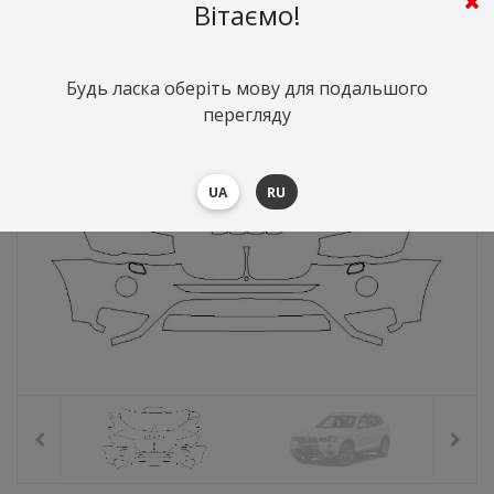
9754
грн.
Вартість:
($212.54)
Вітаємо!
Будь ласка оберіть мову для подальшого
перегляду
UA
RU