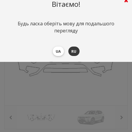
4934
грн.
Вартість:
($107.35)
Вітаємо!
Будь ласка оберіть мову для подальшого
перегляду
UA
RU