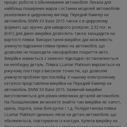
процес роботи з обклеювання автомобіля. Лекала для
найбільш поширених марок і останніх моделей автомобілів
реалізовані в цифровому вигляді. Передній бампер на
автомобіль BMW X3 Base 2015 також є в цифровому
форматі, що зручно для швидкого розкрою. 2.32 пог. м.
(0.61) для даної викрійки дозволить також заощадити на
вартості плівки. Використання викрійок дає можливість
уникнути підрізання плівки прямо на автомобілі, що
дозволяє не пошкодити лакофарбове покриття авто.
Викрійка знімається з захисної підкладки і встановлюється
на необхідну деталь. Плівка LLumar Platinum вирізається на
ріжучому плоттері з високою точністю, що дозволяє
уникнути проблем при поклейці. У нашому електронному
каталозі представлена ​​викрійка на Передній бампер на
автомобіль BMW X3 Base 2015. Зазвичай викрійки
виготовляються для різних невеликих деталей автомобіля.
На Позашляховик ви можете знайти такі викрійки як: капот,
крила, пороги, зони біля ручок і т.д. Поліуретанова плівка
LLumar Platinum ідеально лягає на деталі автомобіля, що
обклеюються, повторюючи їх контури. Купити викрійку на
Позашляховик ви можете в каталозі лекал нашого інтернет-