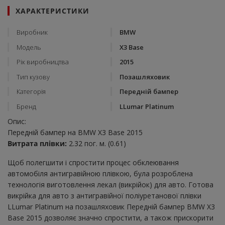
ХАРАКТЕРИСТИКИ
Виробник
BMW
Модель
X3 Base
Рік виробництва
2015
Тип кузову
Позашляховик
Категорія
Передній бампер
Бренд
LLumar Platinum
Опис:
Передній бампер на BMW X3 Base 2015
Витрата плівки:
2.32 пог. м. (0.61)
Щоб полегшити і спростити процес обклеювання
автомобіля антигравійною плівкою, була розроблена
технологія виготовлення лекал (викрійок) для авто. Готова
викрійка для авто з антигравійної поліуретанової плівки
LLumar Platinum на позашляховик Передній бампер BMW X3
Base 2015 дозволяє значно спростити, а також прискорити