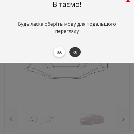
5061
грн.
Вартість:
($110.12)
Вітаємо!
Будь ласка оберіть мову для подальшого
перегляду
UA
RU