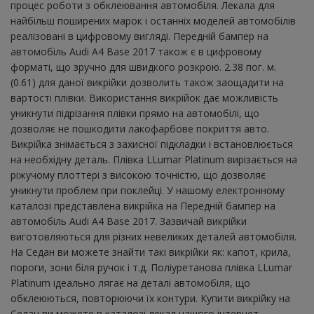
процес роботи з обклеювання автомобіля. Лекала для
найбільш поширених марок і останніх моделей автомобілів
реалізовані в цифровому вигляді. Передній бампер на
автомобіль Audi A4 Base 2017 також є в цифровому
форматі, що зручно для швидкого розкрою. 2.38 пог. м.
(0.61) для даної викрійки дозволить також заощадити на
вартості плівки. Використання викрійок дає можливість
уникнути підрізання плівки прямо на автомобілі, що
дозволяє не пошкодити лакофарбове покриття авто.
Викрійка знімається з захисної підкладки і встановлюється
на необхідну деталь. Плівка LLumar Platinum вирізається на
ріжучому плоттері з високою точністю, що дозволяє
уникнути проблем при поклейці. У нашому електронному
каталозі представлена ​​викрійка на Передній бампер на
автомобіль Audi A4 Base 2017. Зазвичай викрійки
виготовляються для різних невеликих деталей автомобіля.
На Седан ви можете знайти такі викрійки як: капот, крила,
пороги, зони біля ручок і т.д. Поліуретанова плівка LLumar
Platinum ідеально лягає на деталі автомобіля, що
обклеюються, повторюючи їх контури. Купити викрійку на
Седан ви можете в каталозі лекал нашого інтернет-