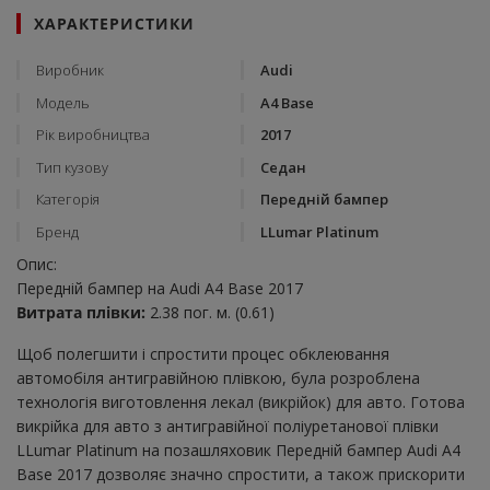
ХАРАКТЕРИСТИКИ
Виробник
Audi
Модель
A4 Base
Рік виробництва
2017
Тип кузову
Седан
Категорія
Передній бампер
Бренд
LLumar Platinum
Опис:
Передній бампер на Audi A4 Base 2017
Витрата плівки:
2.38 пог. м. (0.61)
Щоб полегшити і спростити процес обклеювання
автомобіля антигравійною плівкою, була розроблена
технологія виготовлення лекал (викрійок) для авто. Готова
викрійка для авто з антигравійної поліуретанової плівки
LLumar Platinum на позашляховик Передній бампер Audi A4
Base 2017 дозволяє значно спростити, а також прискорити