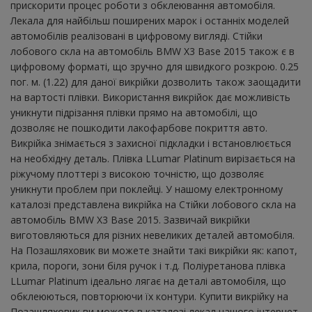
прискорити процес роботи з обклеювання автомобіля.
Лекала для найбільш поширених марок і останніх моделей
автомобілів реалізовані в цифровому вигляді. Стійки
лобового скла на автомобіль BMW X3 Base 2015 також є в
цифровому форматі, що зручно для швидкого розкрою. 0.25
пог. м. (1.22) для даної викрійки дозволить також заощадити
на вартості плівки. Використання викрійок дає можливість
уникнути підрізання плівки прямо на автомобілі, що
дозволяє не пошкодити лакофарбове покриття авто.
Викрійка знімається з захисної підкладки і встановлюється
на необхідну деталь. Плівка LLumar Platinum вирізається на
ріжучому плоттері з високою точністю, що дозволяє
уникнути проблем при поклейці. У нашому електронному
каталозі представлена ​​викрійка на Стійки лобового скла на
автомобіль BMW X3 Base 2015. Зазвичай викрійки
виготовляються для різних невеликих деталей автомобіля.
На Позашляховик ви можете знайти такі викрійки як: капот,
крила, пороги, зони біля ручок і т.д. Поліуретанова плівка
LLumar Platinum ідеально лягає на деталі автомобіля, що
обклеюються, повторюючи їх контури. Купити викрійку на
Позашляховик ви можете в каталозі лекал нашого інтернет-