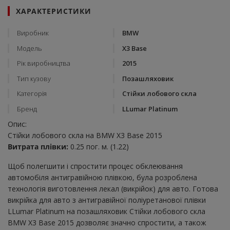
ХАРАКТЕРИСТИКИ
Виробник
BMW
Модель
X3 Base
Рік виробництва
2015
Тип кузову
Позашляховик
Категорія
Стійки лобового скла
Бренд
LLumar Platinum
Опис:
Стійки лобового скла на BMW X3 Base 2015
Витрата плівки:
0.25 пог. м. (1.22)
Щоб полегшити і спростити процес обклеювання
автомобіля антигравійною плівкою, була розроблена
технологія виготовлення лекал (викрійок) для авто. Готова
викрійка для авто з антигравійної поліуретанової плівки
LLumar Platinum на позашляховик Стійки лобового скла
BMW X3 Base 2015 дозволяє значно спростити, а також