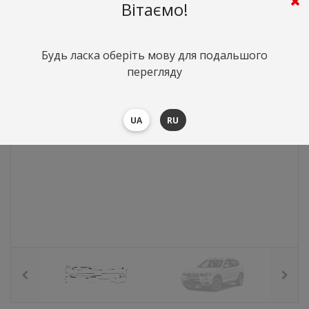
1062
грн.
Вартість:
($23.14)
Вітаємо!
Будь ласка оберіть мову для подальшого
перегляду
UA
RU